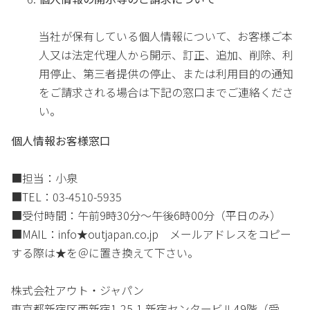
当社が保有している個人情報について、お客様ご本
人又は法定代理人から開示、訂正、追加、削除、利
用停止、第三者提供の停止、または利用目的の通知
をご請求される場合は下記の窓口までご連絡くださ
い。
個人情報お客様窓口
■担当：小泉
■TEL：03-4510-5935
■受付時間：午前9時30分～午後6時00分（平日のみ）
■MAIL：info★outjapan.co.jp メールアドレスをコピー
する際は★を＠に置き換えて下さい。
株式会社アウト・ジャパン
東京都新宿区西新宿1-25-1 新宿センタービル49階（受