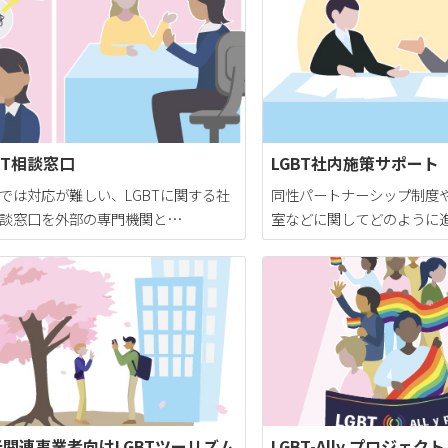
BT相談窓口
LGBT社内施策サポート
では対応が難しい、LGBTに関する社
同性パートナーシップ制度
談窓口を外部の専門機関と…
室などに関してどのように
光関連事業者向けLGBTツーリズム
LGBT-Ally プロジェクト