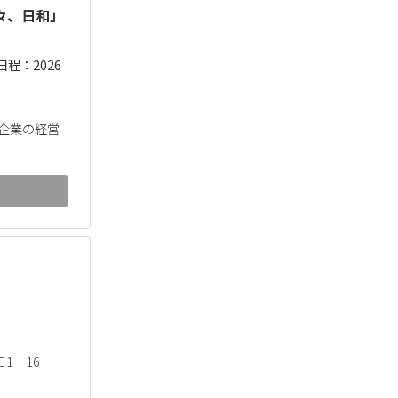
々、日和」
日程：2026
る企業の経営
。
1－16－