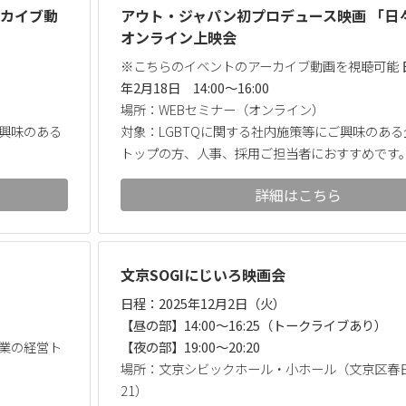
アーカイブ動
アウト・ジャパン初プロデュース映画 「日
オンライン上映会
。
※こちらのイベントのアーカイブ動画を視聴可能
年2月18日 14:00～16:00
場所：WEBセミナー（オンライン）
ご興味のある
対象：LGBTQに関する社内施策等にご興味のあ
トップの方、人事、採用ご担当者におすすめです
詳細はこちら
文京SOGIにじいろ映画会
日程：2025年12月2日（火）
【昼の部】14:00～16:25（トークライブあり）
企業の経営ト
【夜の部】19:00～20:20
場所：文京シビックホール・小ホール（文京区春日
21）