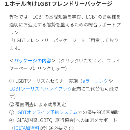
1.ホテル向けLGBTフレンドリーパッケージ
弊社では、LGBTの基礎知識を学び、LGBTのお客様を
適切にお迎えする態勢を整えるための総合サポートプ
ラン
「LGBTフレンドリーパッケージ」をご用意しており
ます。
＜
パッケージの内容
＞
（クリックいただくと、フライ
ヤーページにリンクします）
① LGBTツーリズムセミナー実施（
e
ラーニング
や
LGBT
ツーリズムハンドブック
配布にて代替も可能で
す）
② 覆面調査による効果測定
③
LGBTオンライン予約システム
での優先的送客補助
④ IGLTA(国際LGBTQ+旅行協会)への加盟をサポート
（
IGLTA加盟料
が別途必要です）