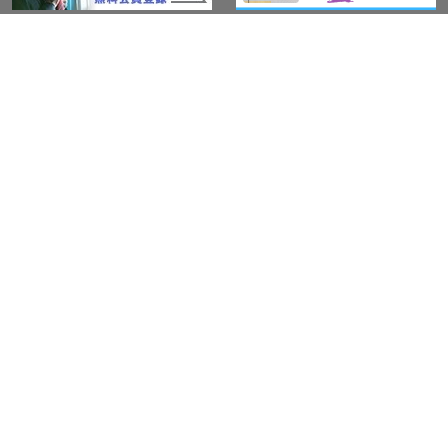
このサイトについて
アウト・ジャパン通信
プライバシーポリシー
情報セキュリティ基本方針
サービス紹介
LGBT-Ally プロジェクト
活動実績(研修実績）
セミナー・イベント