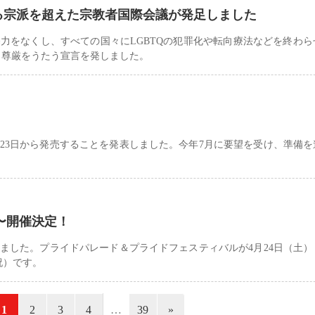
守る宗派を超えた宗教者国際会議が発足しました
力をなくし、すべての国々にLGBTQの犯罪化や転向療法などを終わら
と尊厳をうたう宣言を発しました。
月23日から発売することを発表しました。今年7月に要望を受け、準備
4〜開催決定！
ました。プライドパレード＆プライドフェスティバルが4月24日（土）
祝）です。
1
2
3
4
…
39
»