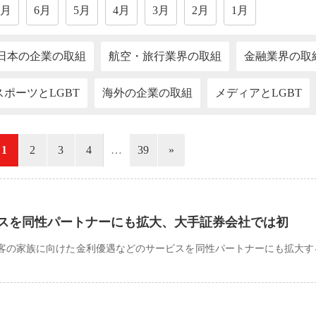
7月
6月
5月
4月
3月
2月
1月
日本の企業の取組
航空・旅行業界の取組
金融業界の取
スポーツとLGBT
海外の企業の取組
メディアとLGBT
1
2
3
4
…
39
»
スを同性パートナーにも拡大、大手証券会社では初
客の家族に向けた金利優遇などのサービスを同性パートナーにも拡大す