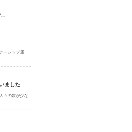
た。
ナーシップ届」
まいました
の人々の数が少な