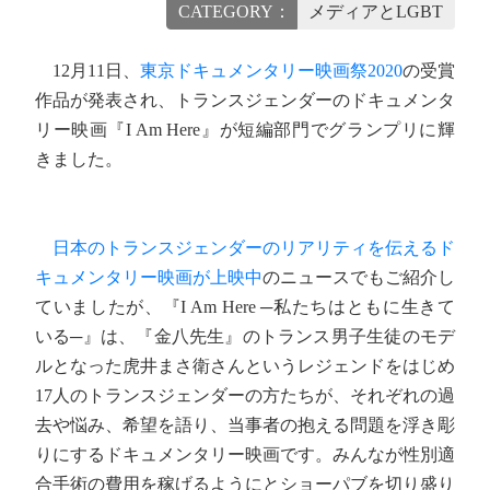
CATEGORY：
メディアとLGBT
12月11日、
東京ドキュメンタリー映画祭2020
の受賞
作品が発表され、トランスジェンダーのドキュメンタ
リー映画『I Am Here』が短編部門でグランプリに輝
きました。
日本のトランスジェンダーのリアリティを伝えるド
キュメンタリー映画が上映中
のニュースでもご紹介し
ていましたが、『I Am Here ─私たちはともに生きて
いる─』は、『金八先生』のトランス男子生徒のモデ
ルとなった虎井まさ衛さんというレジェンドをはじめ
17人のトランスジェンダーの方たちが、それぞれの過
去や悩み、希望を語り、当事者の抱える問題を浮き彫
りにするドキュメンタリー映画です。みんなが性別適
合手術の費用を稼げるようにとショーパブを切り盛り