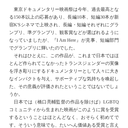
東京ドキュメンタリー映画祭は今年、過去最高とな
る150本以上の応募があり、長編10本、短編30本が新
宿K'Sシネマで上映され、長編・短編それぞれにグラ
ンプリ、準グランプリ、観客賞などが選ばれるように
なっていましたが、『I Am Here』が見事、短編部門
でグランプリに輝いたのでした。
それはひとえに、この作品が、これまで日本ではほ
とんど作られてこなかったトランスジェンダーの実像
を浮き彫りにするドキュメンタリーとして人々に大き
なインパクトを与え、サポーティブな気持ちを喚起し
た、その意義が評価されたということではないでしょ
うか。
日本では（橋口亮輔監督の作品を除けば）LGBTQ
コミュニティから生まれた映画がこのように賞を受賞
するということはほとんどなく、おそらく初めてで
す。そういう意味でも、たいへん価値ある受賞と言え