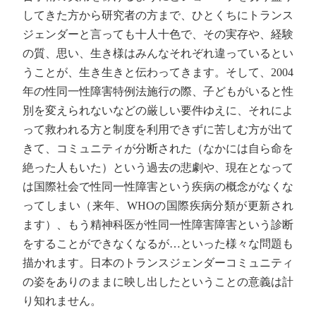
してきた方から研究者の方まで、ひとくちにトランス
ジェンダーと言っても十人十色で、その実存や、経験
の質、思い、生き様はみんなそれぞれ違っているとい
うことが、生き生きと伝わってきます。そして、2004
年の性同一性障害特例法施行の際、子どもがいると性
別を変えられないなどの厳しい要件ゆえに、それによ
って救われる方と制度を利用できずに苦しむ方が出て
きて、コミュニティが分断された（なかには自ら命を
絶った人もいた）という過去の悲劇や、現在となって
は国際社会で性同一性障害という疾病の概念がなくな
ってしまい（来年、WHOの国際疾病分類が更新され
ます）、もう精神科医が性同一性障害障害という診断
をすることができなくなるが…といった様々な問題も
描かれます。日本のトランスジェンダーコミュニティ
の姿をありのままに映し出したということの意義は計
り知れません。