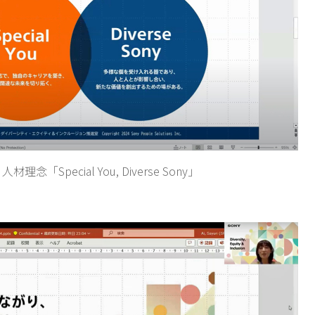
材理念「Special You, Diverse Sony」