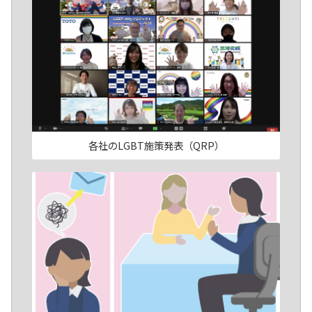
各社のLGBT施策発表（QRP）