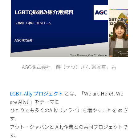
AGC株式会社 薛（せつ）さん ※写真、右
LGBT-Ally プロジェクト
とは、「We are Here!! We
are Ally!!」をテーマに
ひとりでも多くのAlly（アライ）を増やすことを めざ
す、
アウト・ジャパンと Ally企業との共同プロジェクトで
す。