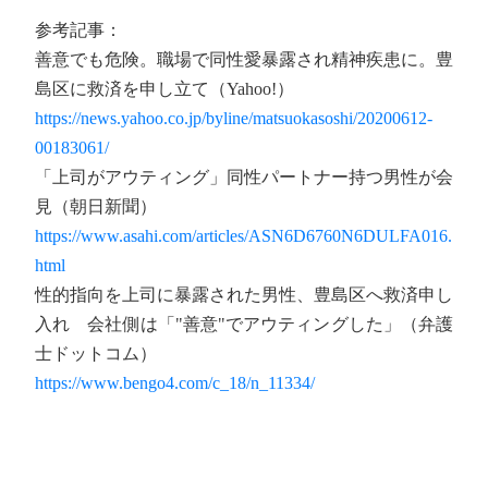
参考記事：
善意でも危険。職場で同性愛暴露され精神疾患に。豊
島区に救済を申し立て（Yahoo!）
https://news.yahoo.co.jp/byline/matsuokasoshi/20200612-
00183061/
「上司がアウティング」同性パートナー持つ男性が会
見（朝日新聞）
https://www.asahi.com/articles/ASN6D6760N6DULFA016.
html
性的指向を上司に暴露された男性、豊島区へ救済申し
入れ 会社側は「"善意"でアウティングした」（弁護
士ドットコム）
https://www.bengo4.com/c_18/n_11334/