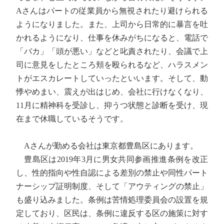
Aさんはパートの従業員から無視されたり避けられる
ようになりました。また、上司から日常的に暴言を吐
かれるようになり、仕事を休みがちになると、電話で
「バカ」「頭が悪い」などと叱責されたり、会議で上
司に意見をしたところ頬を殴られるなど、ハラスメン
トがエスカレートしていったといいます。そして、動
悸やめまい、震えが出はじめ、会社に行けなくなり、
11月に精神科を受診し、抑うつ状態と診断を受け、現
在まで休職しているそうです。
Aさんが勤める会社は東京都豊島区にあります。
豊島区は2019年3月に男女共同参画推進条例を改正
し、性的指向や性自認による差別の禁止や同性パート
ナーシップ証明制度、そして「アウティングの禁止」
も盛り込みました。条例は苦情処理委員会の設置を規
定しており、区民は、条例に違反する区の施策に対す