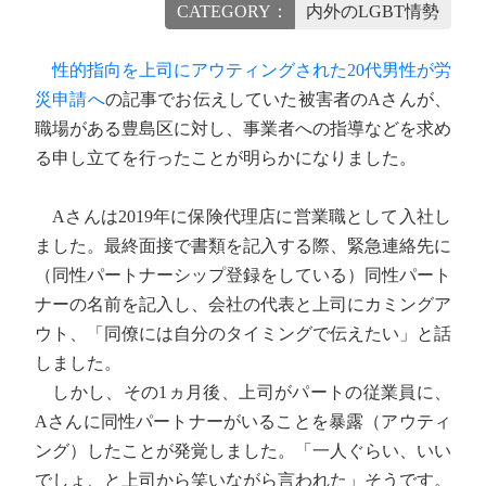
CATEGORY：
内外のLGBT情勢
性的指向を上司にアウティングされた20代男性が労
災申請へ
の記事でお伝えしていた被害者のAさんが、
職場がある豊島区に対し、事業者への指導などを求め
る申し立てを行ったことが明らかになりました。
Aさんは2019年に保険代理店に営業職として入社し
ました。最終面接で書類を記入する際、緊急連絡先に
（同性パートナーシップ登録をしている）同性パート
ナーの名前を記入し、会社の代表と上司にカミングア
ウト、「同僚には自分のタイミングで伝えたい」と話
しました。
しかし、その1ヵ月後、上司がパートの従業員に、
Aさんに同性パートナーがいることを暴露（アウティ
ング）したことが発覚しました。「一人ぐらい、いい
でしょ、と上司から笑いながら言われた」そうです。