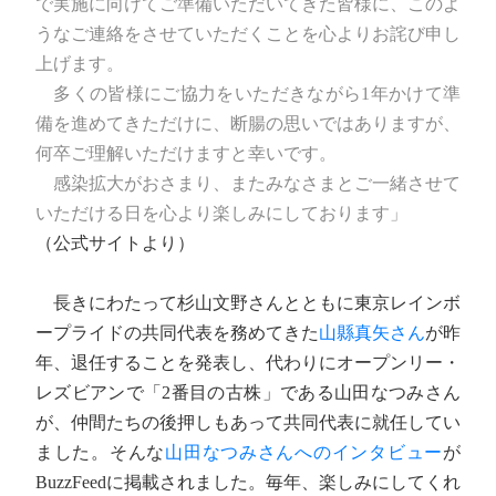
で実施に向けてご準備いただいてきた皆様に、このよ
うなご連絡をさせていただくことを心よりお詫び申し
上げます。
多くの皆様にご協力をいただきながら1年かけて準
備を進めてきただけに、断腸の思いではありますが、
何卒ご理解いただけますと幸いです。
感染拡大がおさまり、またみなさまとご一緒させて
いただける日を心より楽しみにしております」
（公式サイトより）
長きにわたって杉山文野さんとともに東京レインボ
ープライドの共同代表を務めてきた
山縣真矢さん
が昨
年、退任することを発表し、代わりにオープンリー・
レズビアンで「2番目の古株」である山田なつみさん
が、仲間たちの後押しもあって共同代表に就任してい
ました。そんな
山田なつみさんへのインタビュー
が
BuzzFeedに掲載されました。毎年、楽しみにしてくれ