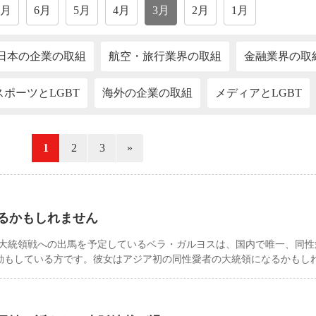
7月
6月
5月
4月
3月
2月
1月
日本の企業の取組
航空・旅行業界の取組
金融業界の取
スポーツとLGBT
海外の企業の取組
メディアとLGBT
«
1
2
3
»
るかもしれません
年の大統領戦への出馬を予定しているベラ・ガルヨスは、国内で唯一、同
活動もしている方です。彼女はアジア初の同性愛者の大統領になるかもし