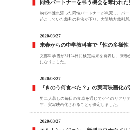
同性パートナーを弔う機会を奪われ
約45年連れ添った同性パートナーが急死し、パ
起こしていた裁判の判決が下り、大阪地方裁判所
2020/03/27
来春からの中学教科書で「性の多様性
文部科学省が3月24日に検定結果を発表し、来
になりました。
2020/03/27
『きのう何食べた？』の実写映画化が決
男二人暮しの毎日の食卓を通じてゲイのリアリ
年、実写映画化されることが決定しました。
2020/03/27