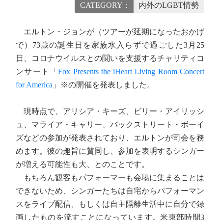
CATEGORY：
内外のLGBT情勢
エルトン・ジョンが（ツアーが延期になったおかげ
で）73歳の誕生日を家族水入らずで過ごした3月25
日、コロナウイルスとの闘いを支援するチャリティコ
ンサート「
Fox Presents the iHeart Living Room Concert
for America
」※の開催を発表しました。
現時点で、アリシア・キーズ、ビリー・アイリッシ
ュ、マライア・キャリー、バックストリート・ボーイ
ズなどの参加が発表されており、エルトンが司会を務
めます。彼の趣旨に賛同し、参加を表明するシンガー
が増える可能性も大、とのことです。
もちろん観客もパフォーマーも会場に集まることは
できないため、シンガーたちは自宅からパフォーマン
スをライブ配信、もしくは自主隔離生活中に自分で録
画したものを流すことになっています。米東部時間3