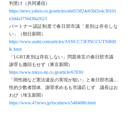
判受け（共同通信）
https://news.yahoo.co.jp/articles/afe015824e65bf2e4c30101
e2dda3756d30a2623
パートナー認証制度で春日部市議「差別は存在しな
い」（朝日新聞）
https://www.asahi.com/articles/ASNCC73FJNCCUTNB00
K.html
「LGBT差別は存在しない」問題発言の春日部市議
謝罪も撤回もせず（東京新聞）
https://www.tokyo-np.co.jp/article/67830/
「同性婚など憲法違反の実現が狙い」と春日部市議…
性的少数者団体、謝罪求めるも市議応じず 議長はお
わび（埼玉新聞）
https://www.47news.jp/localnews/5484686.html