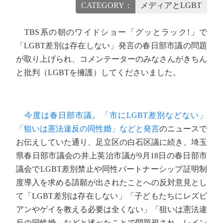
CATEGORY：
メディアとLGBT
TBS系の朝のワイドショー「グッとラック!」で
「LGBT差別は存在しない」発言の春日部市議の問題
が取り上げられ、コメンテーターのみなさんがきちん
と批判（LGBTを擁護）してくださいました。
今度は春日部市議。「市にLGBT差別などない」
「狙いは憲法違反の同性婚」などと発言
のニュースで
お伝えしていた通り、足立区の白石区議に続き、埼玉
県春日部市議会の井上英治市議が9月18日の春日部市
議会でLGBT差別禁止や同性パートナーシップ証明制
度導入を求める請願が出されたことへの反対意見とし
て「LGBT差別は存在しない」「子どもたちにレズビ
アンやゲイを教える必要は全くない」「狙いは憲法違
反の同性婚」などと述べたことで問題視され、レイン