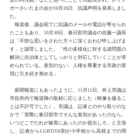
ボーさいたまの会が10月26日、抗議声明を発表しまし
た。
報道後、議会宛てに抗議のメールや電話が寄せられ
たこともあり、10月30日、春日部市議会の佐藤一議長
は「不快な思いをされた方々に深くおわび申し上げま
す」と謝罪しました。「性の多様化に対する諸問題の
解決に自治体としてしっかりと対応していくことが求
められている。差別のない、人権を尊重する市政の実
現に引き続き努める」
新聞報道にもあったように、11月11日、井上市議は
市役所内で報道陣の取材に応じました（映像を撮るこ
とは不許可でした）。市議は、記者とのやり取りのな
かで「実際に春日部市でそんな差別があったのなら、
いつどこでだれが被害にあったのか提出しろ」と主張
し、記者からLGBTの6割が小学校から高校までの間