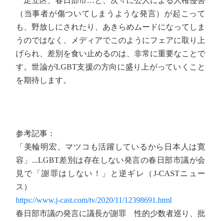
足立区、春日部市…と、次々に公人による人権侵害
（当事者が傷ついてしまうような発言）が起こって
も、野放しにされたり、あきらめムードになってしま
うのではなく、メディアでこのようにフェアに取り上
げられ、差別を食い止めるのは、非常に重要なことで
す。世論がLGBT支援の方向に盛り上がっていくこと
を期待します。
参考記事：
「美輪明宏、マツコも活躍しているから日本人は寛
容」...LGBT差別は存在しない発言の春日部市議が会
見で「謝罪はしない！」と逆ギレ（J-CASTニュー
ス）
https://www.j-cast.com/tv/2020/11/12398691.html
春日部市議の発言に議長が謝罪 性的少数者巡り、批