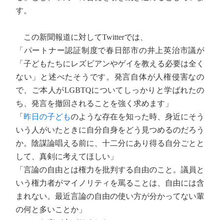
す。
この新聞報道に対してTwitterでは、
「パートナー認証制度で春日部市の井上英治市議が
「子どもたちにレズビアンやゲイを教える必要は全く
ない」と述べたそうです。発言自体が人権侵害なの
で、ご本人がLGBTQについてしっかりと学ばれたの
ち、発言を撤回されることを強く求めます」
「
昨日の子ども
のような存在を知った時、身近にそう
いう人がいたときに自分自身をどう見つめるのだろう
か。陰謀論唱える前に、十二分にあり得る自分ごとと
して、真剣に考えてほしい」
「言論の自由とは権力を批判する自由のこと。議員と
いう権力者がマイノリティを罵ることは、自由には含
まれない。最近言論の自由の使い方が分かってない輩
の何と多いことか」