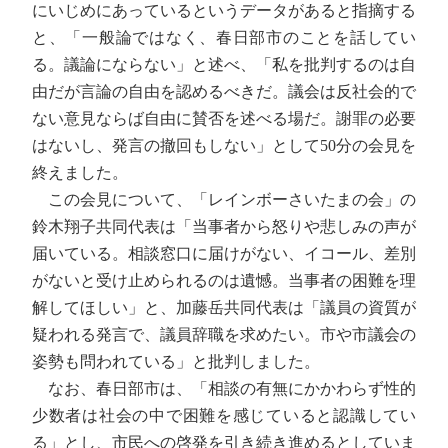
にいじめにあっているというデータがあると指摘する
と、「一般論ではなく、春日部市のことを話してい
る。議論にならない」と述べ、「私を批判するのは自
由だが言論の自由を認めるべきだ。議会は反社会的で
ない意見ならば自由に賛否を述べる場だ。謝罪の必要
はないし、発言の撤回もしない」として50分の会見を
終えました。
この会見について、「レインボーさいたまの会」の
鈴木翔子共同代表は「当事者から怒りや悲しみの声が
届いている。相談窓口に届けがない、イコール、差別
がないと受け止められるのは遺憾。当事者の困難を理
解してほしい」と、加藤岳共同代表は「議員の資質が
疑われる発言で、議員辞職を求めたい。市や市議会の
姿勢も問われている」と批判しました。
なお、春日部市は、「相談の有無にかかわらず性的
少数者は社会の中で困難を感じていると認識してい
る」とし、市民への啓発を引き続き進めるとしていま