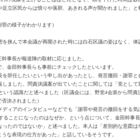
や足立区民からは憤りや落胆、あきれる声が聞かれました」と
謝罪の様子がわかります）
を挟んで本会議が再開された時には白石区議の姿はなく、体
正幹事長が報道陣の取材に応じました。
、金田幹事長らも事前にチェックしたといいます。
員長を辞任したいという申し出があったとし、発言撤回・謝罪と
返しました。問責決議案が出ていたことに関しては「党として
という認識だと述べました（区議会には、野党4会派から問責
で否決されました）
ディアのインタビューなどでも「謝罪や発言の撤回をする気
することになったのはなぜか、という点について、金田幹事長は
なったのではないか」と述べました。本人は「差別的な意図は
ような表現の仕方があった」と話しているそうです。