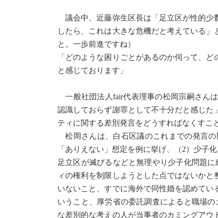
議会中、近藤弥生区長は「足立区が性的少数
したら、これは大きな危機だと考えている」
と。一歩前進ですね）
「どのような困りごとがあるのか伺って、ど
と感じております」
一般社団法人fair代表理事の松岡宗嗣さ
認識しておらず謝罪として不十分だと感じた
ティに関する差別発言をどうすればなくすこ
松岡さんは、白石区議のこれまでの発言の問
「ありえない」想定を例に挙げ、（2）少子化
足立区が滅びるなどと無理やり少子化問題に
ィの権利を制限しようとした点ではないかと
いないこと、すでに海外で同性婚を認めてい
いうこと、厚労省の委託調査によると職場の
な差別的な考えの人が当事者のカミングアウ