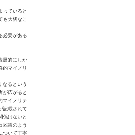
まっていると
ても大切なこ
る必要がある
表層的にしか
性的マイノリ
りなるという
者が広がると
的マイノリテ
が記載されて
関係はないと
石区議のよう
について丁寧