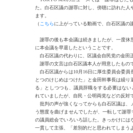
た。白石区議の謝罪に対し、傍聴に訪れた人
ます。
（
こちら
に上がっている動画で、白石区議の
謝罪の後も本会議は続きましたが、一度休憩
に本会議を早退したということです。
白石区議の代わりに、区議会自民党の金田
謝罪の文言は白石区議本人が用意したもので
白石区議からは10月16日に厚生委員会委
とつのけじめはつけた」と金田幹事長は繰り
る」としつつも、議員辞職をする必要はない
れていましたが、自民・公明両党などの反対
批判の声が強くなってからも白石区議は、メ
う態度を曲げませんでしたが、一転して謝罪
の議員総会でいろいろ話した。きっかけには
一貫して主張、「差別的だと思われてしまう