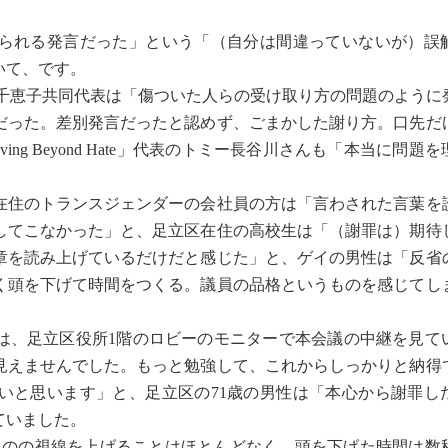
られる発言だった」という「（自分は間違っていないが）誤
いて、です。
千恵子共同代表は「傷ついた人らの受け取り方の問題のように
だった。差別発言だったと認めず、ごまかした謝り方。口先だ
ng Beyond Hate」代表のトミー長谷川さんも「本当に問題
住のトランスジェンダーの会社員の方は「言わされた言葉を
してこなかった」と、足立区在住の高校生は「（謝罪は）期待
章を読み上げているだけだと感じた」と、ゲイの男性は「反省
く頭を下げて時間をつくる。議員の品格というものを感じてし
は、足立区役所1階のロビーのモニターで本会議の中継を見て
に見えませんでした。もっと勉強して、これからしっかりと納得
いと思います」と、足立区の71歳の男性は「本心から謝罪し
ていました。
たものの視線を上げることはほとんどなく、頭を下げた時間は数