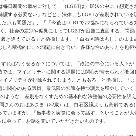
は毎日新聞の取材に対して「（LGBTは）民法の中に（想定さ
擁護する必要ない」などと、法律上もLGBTが差別されている
した点も問題だ」、「「今後はLGBTでお悩みになられている
なく、社会の差別や偏見によってLGBTが困難に直面する。問
点を履き違えている」と指摘します。「白石区議はもしこのまま
むしろ積極的にこの問題に向き合い、多様な性のあり方を包摂
うすればなくせるか？については、「政治の中心にいる人々が
造では、マイノリティに関する課題には関心が寄せられず後回
マイノリティが排除されてしまうこともある」と指摘し、「より
題に関心のある議員、最低限の知識を持つ議員を増やしていく
法のような、差別をなくすための基本的な法整備の必要性を訴
岡さんのおばあさま（82歳）は、白石区議よりも高齢である
っていますが、「当事者と実際に会って話す」ということが大
ちに会って、お話を聞いていただきたいものです。