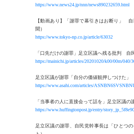
https://www.news24.jp/nnn/news890232659.html
【動画あり】「謝罪で幕引きはお断り」 自
聞）
https://www.tokyo-np.co.jp/article/63032
「口先だけの謝罪」足立区議へ残る批判 自民
https://mainichi.jp/articles/20201020/k00/00m/040/
足立区議が謝罪「自分の価値観押しつけた」
https://www.asahi.com/articles/ASNBN6SVSNBN
「当事者の人に直接会って話を」足立区議の
https://www.huffingtonpost.jp/entry/story_jp_5f8e
足立区議の謝罪、自民党幹事長は「ひとつの
ト）