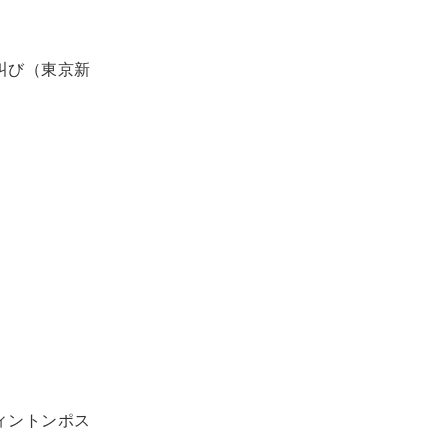
叫び（東京新
ィントンポス