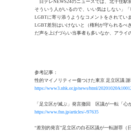
日テレNEWS24のニュースでは、北千住
そういう人がいるので、いい気はしない」「
LGBTに寄り添うようなコメントをされて
LGBT差別はいけないと（権利が守られる
だ声を上げづらい当事者も多いなか、アライ
参考記事：
性的マイノリティー傷つけた東京 足立区議 謝
https://www3.nhk.or.jp/news/html/20201020/k100
「足立区が滅ぶ」発言撤回 区議が一転「心か
https://www.fnn.jp/articles/-/97635
“差別的発言”足立区の白石区議が一転謝罪（日テ