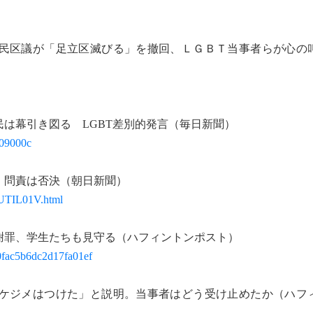
民区議が「足立区滅びる」を撤回、ＬＧＢＴ当事者らが心の
は幕引き図る LGBT差別的発言（毎日新聞）
309000c
 問責は否決（朝日新聞）
UTIL01V.html
謝罪、学生たちも見守る（ハフィントンポスト）
90fac5b6dc2d17fa01ef
ケジメはつけた」と説明。当事者はどう受け止めたか（ハフ