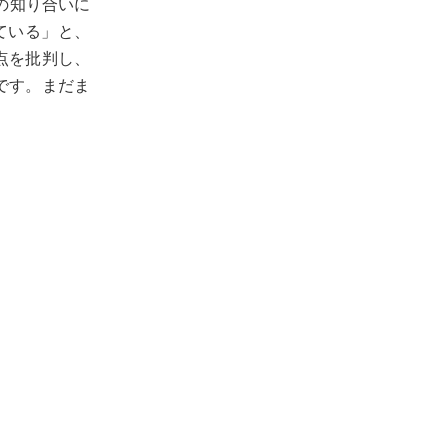
の知り合いに
ている」と、
点を批判し、
です。まだま