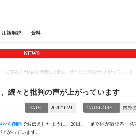
用語解説
資料
NEWS
足立区白石区議が謝罪した後も、続々と批判の声が上がっています
も、続々と批判の声が上がっています
DATE：
2020/10/21
CATEGORY：
内外の
録から削除
でお伝えしたように、20日、「足立区が滅びる」発
が上がっています。