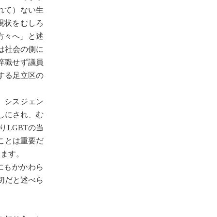
れて）ない生
現状をむしろ
方々へ」と述
題は社会の側に
辞職せず議員
する足立区の
、シスジェン
しにされ、む
LGBTの当
ことは重要だ
えます。
にもかかわら
切だと述べら