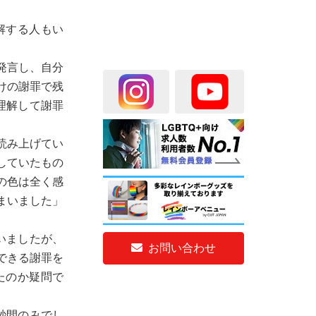
解する人もい
発言し、自分
けの謝罪で残
を理解して謝罪
読み上げてい
していたもの
の色は全く感
まいました」
いましたが、
お問い合わせ
できる謝罪を
たのか疑問で
秒間のみでし