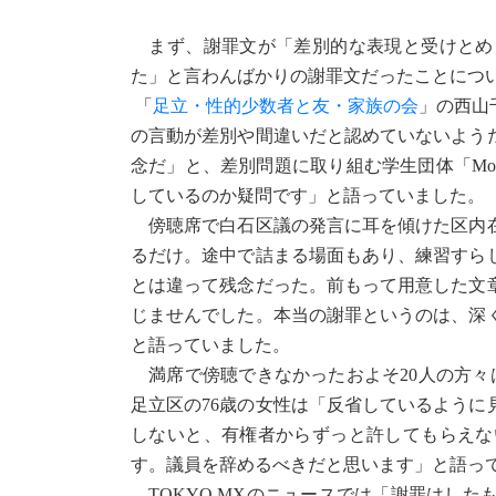
まず、謝罪文が「差別的な表現と受けとめ
た」と言わんばかりの謝罪文だったことにつ
「
足立・性的少数者と友・家族の会
」の西山
の言動が差別や間違いだと認めていないよう
念だ」と、差別問題に取り組む学生団体「Movi
しているのか疑問です」と語っていました。
傍聴席で白石区議の発言に耳を傾けた区内在
るだけ。途中で詰まる場面もあり、練習すら
とは違って残念だった。前もって用意した文
じませんでした。本当の謝罪というのは、深
と語っていました。
満席で傍聴できなかったおよそ20人の方々
足立区の76歳の女性は「反省しているよう
しないと、有権者からずっと許してもらえな
す。議員を辞めるべきだと思います」と語っ
TOKYO MXのニュースでは「謝罪はし