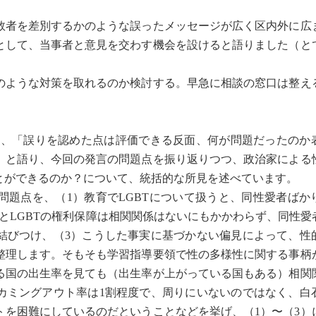
者を差別するかのような誤ったメッセージが広く区内外に広
として、当事者と意見を交わす機会を設けると語りました（と
のような対策を取れるのか検討する。早急に相談の窓口は整え
んは、「誤りを認めた点は評価できる反面、何が問題だったのか
」と語り、今回の発言の問題点を振り返りつつ、政治家による
とができるのか？について、統括的な所見を述べています。
題点を、（1）教育でLGBTについて扱うと、同性愛者ばか
とLGBTの権利保障は相関関係はないにもかかわらず、同性愛
結びつけ、（3）こうした事実に基づかない偏見によって、性
整理します。そもそも学習指導要領で性の多様性に関する事柄
る国の出生率を見ても（出生率が上がっている国もある）相関
カミングアウト率は1割程度で、周りにいないのではなく、白
トを困難にしているのだということなどを挙げ、（1）〜（3）