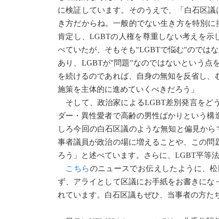
に検証しています。そのうえで、「白石区議
き方だからね。一般的でない生き方を特別に
肯定し、LGBTの人権を尊重しない考えを示
べていたが、そもそも"LGBTで悩む"のでは
あり、LGBTが"問題"なのではないという
を続けるのであれば、自身の無知を反省し、
施策を主体的に進めていくべきだろう」
そして、政治家によるLGBT差別発言をど
ダー・異性愛者で高齢の男性ばかりという構
しろ今回の白石区議のような無知と偏見から
事者議員が政治の場に増えることや、この問
ろう」と述べています。さらに、LGBT平等
こちら
のニュースでお伝えしたように、松
ず、アライとして区議にお手紙をお書きにな
れています。白石区議もぜひ、当事者の方た