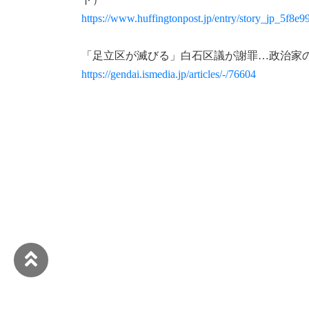
https://www.huffingtonpost.jp/entry/story_jp_5f8
「足立区が滅びる」白石区議が謝罪…政治家
https://gendai.ismedia.jp/articles/-/76604