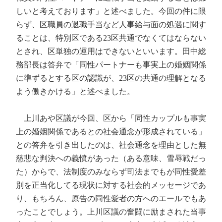
しいと考えております」と述べました。今回の件に限
らず、区職員の退職手当など人事給与面の処遇に関す
ることは、特別区である23区共通でなくてはならない
とされ、区単独の運用はできないといいます。田中総
務部長は答弁で「同性パートナーも事実上の婚姻関係
に準ずるとする区の認識が、23区の共通の理解となる
よう働きかける」と述べました。
上川あや区議が今回、区から「同性カップルも事実
上の婚姻関係であるとの社会通念が形成されている」
との答弁を引き出したのは、社会通念を理由とした無
慈悲な判決への義憤があった（ある意味、雪辱戦だっ
た）からで、法制度のみならず司法までもが同性愛差
別を正当化してる現状に対する社会的メッセージであ
り、もちろん、原告の同性愛者の方へのエールでもあ
ったことでしょう。上川区議の奮闘に励まされた当事