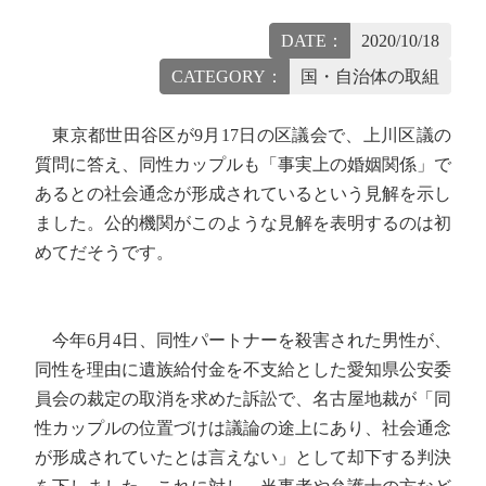
DATE：
2020/10/18
CATEGORY：
国・自治体の取組
東京都世田谷区が9月17日の区議会で、上川区議の
質問に答え、同性カップルも「事実上の婚姻関係」で
あるとの社会通念が形成されているという見解を示し
ました。公的機関がこのような見解を表明するのは初
めてだそうです。
今年6月4日、同性パートナーを殺害された男性が、
同性を理由に遺族給付金を不支給とした愛知県公安委
員会の裁定の取消を求めた訴訟で、名古屋地裁が「同
性カップルの位置づけは議論の途上にあり、社会通念
が形成されていたとは言えない」として却下する判決