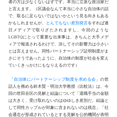
者の方は少なくないはずです。本当に立派な政治家だ
と言えます。（区議会なんて本当に小さな自治体の話
で、取るに足らないではないかという見る向きもある
かもしれませんが、
とんでもない差別発言
をすれば連
日メディアで取りざたされますし、今回のような
LGBTQにとって重要な出来事は、きちんと大手メデ
ィアで報道されるわけで、決してその影響力は小さい
とは言えません。同性パートナーシップ証明制度がま
さにそうであったように、自治体の制度が社会を変え
ていくきっかけにもなりえるのです）
「
自治体にパートナーシップ制度を求める会
」の世
話人を務める鈴木賢・明治大学教授（比較法）は、今
回の世田谷区の見解と結論について「退職手当の金額
は大きく、受け取れないのはゆゆしき差別だ。結論と
して同性カップルが対象に含まれないのは残念」「社
会通念が形成されているとする見解を公的機関が表明