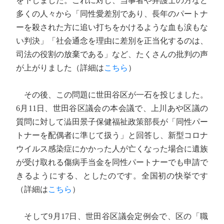
を下しました。これに対し、当事者や弁護士の方など
多くの人々から「同性愛差別であり、長年のパートナ
ーを殺された方に追い打ちをかけるような血も涙もな
い判決」「社会通念を理由に差別を正当化するのは、
司法の役割の放棄である」など、たくさんの批判の声
が上がりました（詳細は
こちら
）
その後、この問題に世田谷区が一石を投じました。
6月11日、世田谷区議会の本会議で、上川あや区議の
質問に対して澁田景子保健福祉政策部長が「同性パー
トナーを配偶者に準じて扱う」と回答し、新型コロナ
ウイルス感染症にかかった人が亡くなった場合に遺族
が受け取れる傷病手当金を同性パートナーでも申請で
きるようにする、としたのです。全国初の快挙です
（詳細は
こちら
）
そして9月17日、世田谷区議会定例会で、区の「職