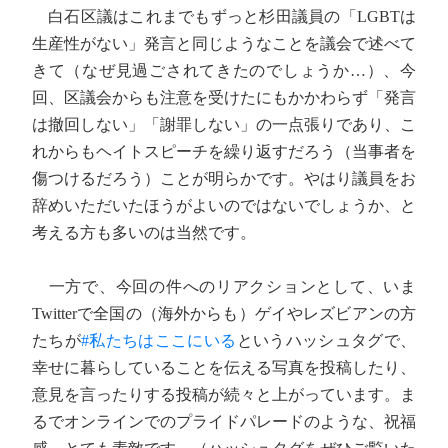
白石区議はこれまでもずっと杉田議員の「LGBTは
生産性がない」発言と同じようなことを議会で述べて
きて（なぜ見過ごされてきたのでしょうか…）、今
回、区議会からも注意を受けたにもかかわらず「発言
は撤回しない」「謝罪しない」の一点張りであり、こ
れからもヘイトスピーチを繰り返すだろう（当事者を
傷つけるだろう）ことが明らかです。やはり議員をお
辞めいただいたほうがよいのではないでしょうか、と
考える方も多いのは当然です。
一方で、今回の件へのリアクションとして、いま
Twitterで全国の（海外からも）ゲイやレズビアンの方
たちが
#私たちはここにいる
というハッシュタグで、
幸せに暮らしていることを伝える写真を投稿したり、
意見を言ったりする投稿が続々と上がっています。ま
るでオンラインでのプライドパレードのような、祝福