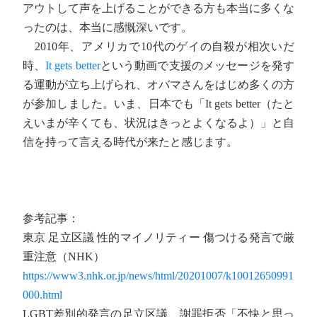
アウトして声を上げることができる方も本当に多くな
ったのは、本当に感慨深いです。
2010年、アメリカで10代のゲイの自殺が相次いだ
時、
It gets better
という動画で支援のメッセージを発す
る運動が立ち上げられ、オバマさんをはじめ多くの方
が参加しました。いま、日本でも「It gets better（たと
えいまが辛くても、状況はきっとよくなるよ）」と自
信を持って言える時代が来たと感じます。
参考記事：
東京 足立区議 性的マイノリティー 傷つける発言で厳
重注意（NHK）
https://www3.nhk.or.jp/news/html/20201007/k10012650991
000.html
LGBT差別的発言の足立区議、謝罪拒否「不快と思っ