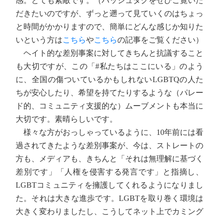
感。とても素敵です。（ハッシュタグをぜひご覧いた
だきたいのですが、ずっと遡って見ていくのはちょっ
と時間がかかりますので、簡単にどんな感じか知りた
いという方は
こちら
や
こちら
の記事をご覧ください）
ヘイト的な差別事案に対してきちんと抗議すること
も大切ですが、この「#私たちはここにいる」のよう
に、全国の傷ついているかもしれないLGBTQの人た
ちが安心したり、希望を持てたりするような（パレー
ド的、コミュニティ支援的な）ムーブメントも本当に
大切です。素晴らしいです。
様々な方がおっしゃっているように、10年前には看
過されてきたような差別事案が、今は、ストレートの
方も、メディアも、きちんと「それは無理解に基づく
差別です」「人権を侵害する発言です」と指摘し、
LGBTコミュニティを擁護してくれるようになりまし
た。それは大きな進歩です。LGBTを取り巻く環境は
大きく変わりましたし、こうしてネット上でカミング