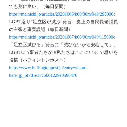
ても別に良い」（毎日新聞）
https://mainichi.jp/articles/20201006/k00/00m/040/295000c
LGBT巡り”足立区が滅ぶ”発言 炎上の自民長老議員
の主張と事実誤認（毎日新聞）
https://mainichi.jp/articles/20201007/k00/00m/040/115000c
「足立区滅びる」発言に「滅びないから安心して」。
LGBTQ当事者たちが #私たちはここにいる で思いを
投稿（ハフィントンポスト）
https://www.huffingtonpost.jp/entry/we-are-
here_jp_5f7d1e37c5b61229a0590470