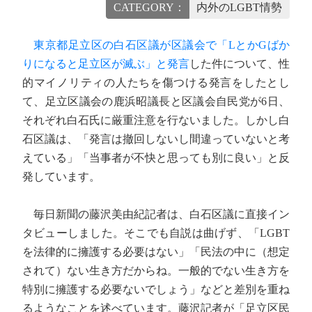
CATEGORY：
内外のLGBT情勢
東京都足立区の白石区議が区議会で「LとかGばか
りになると足立区が滅ぶ」と発言
した件について、性
的マイノリティの人たちを傷つける発言をしたとし
て、足立区議会の鹿浜昭議長と区議会自民党が6日、
それぞれ白石氏に厳重注意を行ないました。しかし白
石区議は、「発言は撤回しないし間違っていないと考
えている」「当事者が不快と思っても別に良い」と反
発しています。
毎日新聞の藤沢美由紀記者は、白石区議に直接イン
タビューしました。そこでも自説は曲げず、「LGBT
を法律的に擁護する必要はない」「民法の中に（想定
されて）ない生き方だからね。一般的でない生き方を
特別に擁護する必要ないでしょう」などと差別を重ね
るようなことを述べています。藤沢記者が「足立区民