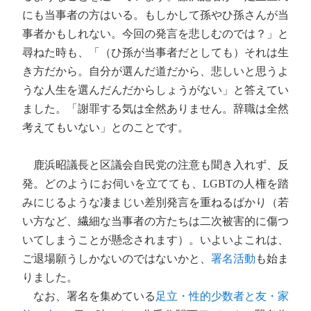
にも当事者の方はいる。もしかして孫やひ孫さんが当
事者かもしれない。今回の発言を悲しむのでは？」と
尋ねた時も、「（ひ孫が当事者だとしても）それは生
き方だから。自分が選んだ道だから、悲しいと思うよ
うな人生を選んだんだからしょうがない」と答えてい
ました。「謝罪する気は全然ありません。辞職は全然
考えてもいない」とのことです。
鹿浜昭議長と区議会自民党の注意も聞き入れず、反
発。どのようにお伺いを立てても、LGBTの人権を踏
みにじるような凄まじい差別発言を重ねるばかり（若
い方など、繊細な当事者の方たちは二次被害的に傷つ
いてしまうことが懸念されます）。いよいよこれは、
ご退場願うしかないのではないかと、
署名活動
も始ま
りました。
なお、署名を集めている
足立・性的少数者と友・家