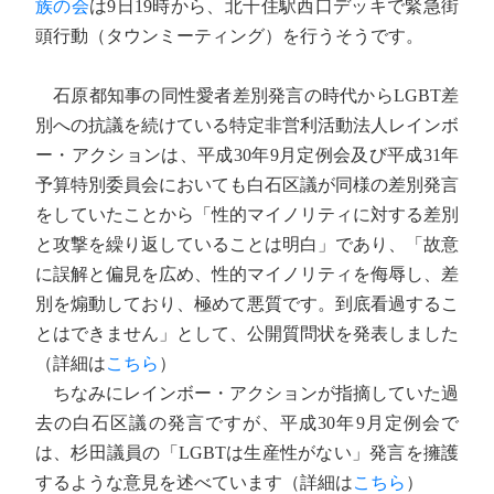
族の会
は9日19時から、北千住駅西口デッキで緊急街
頭行動（タウンミーティング）を行うそうです。
石原都知事の同性愛者差別発言の時代からLGBT差
別への抗議を続けている特定非営利活動法人レインボ
ー・アクションは、平成30年9月定例会及び平成31年
予算特別委員会においても白石区議が同様の差別発言
をしていたことから「性的マイノリティに対する差別
と攻撃を繰り返していることは明白」であり、「故意
に誤解と偏見を広め、性的マイノリティを侮辱し、差
別を煽動しており、極めて悪質です。到底看過するこ
とはできません」として、公開質問状を発表しました
（詳細は
こちら
）
ちなみにレインボー・アクションが指摘していた過
去の白石区議の発言ですが、平成30年9月定例会で
は、杉田議員の「LGBTは生産性がない」発言を擁護
するような意見を述べています（詳細は
こちら
）