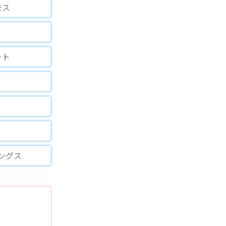
モス
ート
ングス