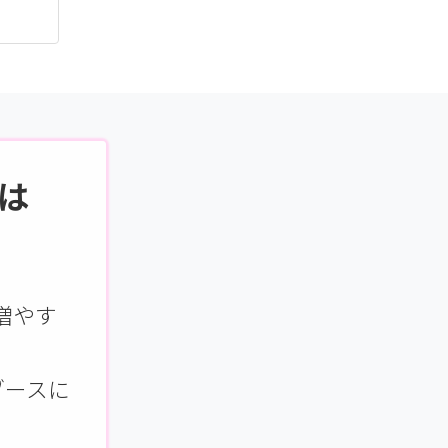
とは
増やす
ブースに
。