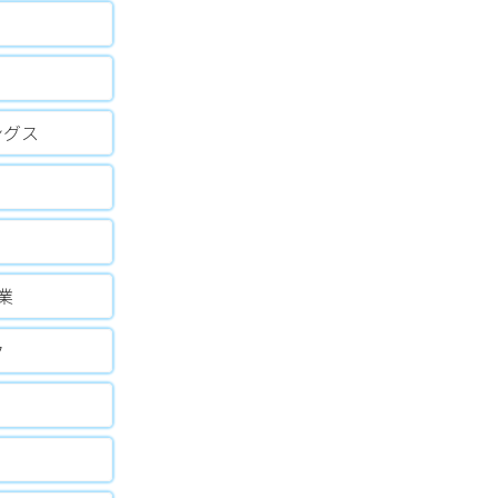
ングス
業
ク