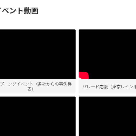
4 イベント動画
プニングイベント（各社からの事例発
パレード応援（東京レイン
表）