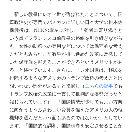
新しい教皇にレオ14世が選ばれたことについて、国
際政治史が専門でバチカンに詳しい日本大学の松本佐
保教授は、NHKの取材に対し、「弱者に寄り添うと
いう点でフランシスコ前教皇の路線を引き継ぎながら
も、女性の助祭への登用などについては保守的な考え
方だともみられ、前教皇が推し進めた改革に反発して
いた保守派を抑えることができるというメリットがあ
る」と述べています。さらに、「レオ14世は、移民を
排除するようなアメリカのトランプ政権の考え方とは
相いれない部分がある」と指摘し（
こちらの記事
でも
トランプ政権の政策に一貫して批判的な姿勢だったと
報じられています）、「国際情勢が少しでもよい方向
に向かうようふさわしい資質を備えたアメリカ人の枢
機卿を選んだという面もあるのではないか」としてい
ます。「国際的な調和、国際秩序を安定させることが