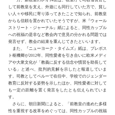
して前教皇を支え、外遊にも同行していた方で、貧し
い人々や移民に寄り添ってきたことで知られ、前教皇
からも信頼を置かれていたそうですが、米『ウォール
ストリート・ジャーナル』紙によると、同性カップル
への祝福の是非など教会内で意見の分かれる問題では
発言せず、教会の結束を重んじてきたといいます。
また、『ニューヨーク・タイムズ』紙は、プレボス
ト枢機卿が2012年、同性愛者を引き合いに欧米メディ
アや大衆文化が「教義に反する信念や慣習を助長して
いる」と述べ、批判的見解を示したと報道していま
す。司教としてペルーで在任中、学校でのジェンダー
教育に反対する姿勢を示したほか、同性愛者に対して
も一定の距離を置く発言をしたとも伝えられていま
す。
さらに、朝日新聞によると、「前教皇の進めた多様
性を重視する改革をめぐっては、同性カップルの祝福