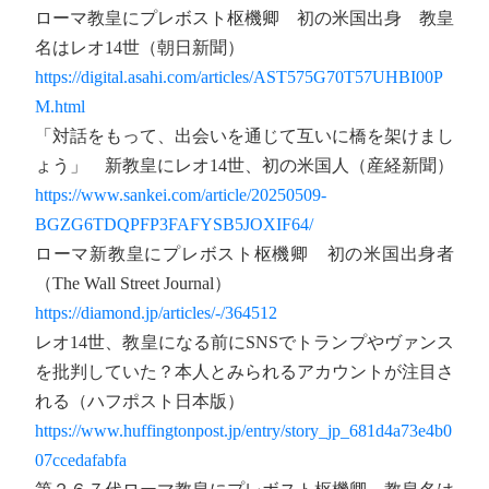
ローマ教皇にプレボスト枢機卿 初の米国出身 教皇
名はレオ14世（朝日新聞）
https://digital.asahi.com/articles/AST575G70T57UHBI00P
M.html
「対話をもって、出会いを通じて互いに橋を架けまし
ょう」 新教皇にレオ14世、初の米国人（産経新聞）
https://www.sankei.com/article/20250509-
BGZG6TDQPFP3FAFYSB5JOXIF64/
ローマ新教皇にプレボスト枢機卿 初の米国出身者
（The Wall Street Journal）
https://diamond.jp/articles/-/364512
レオ14世、教皇になる前にSNSでトランプやヴァンス
を批判していた？本人とみられるアカウントが注目さ
れる（ハフポスト日本版）
https://www.huffingtonpost.jp/entry/story_jp_681d4a73e4b0
07ccedafabfa