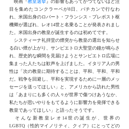
映画『
教皇選挙
』の影響もあってかつてないほど注
目を集めたコンクラーベが8日、バチカンで行なわ
れ、米国出身のロバート・フランシス・プレボスト枢
機卿が選ばれ、レオ14世と名乗ることが発表されまし
た。米国出身の教皇が誕生するのは初めてです。
システィーナ礼拝堂の煙突から教皇の選出を知らせ
る白い煙が上がり、サンピエトロ大聖堂の鐘が鳴らさ
れ、歴史的な瞬間を見届けようとサンピエトロ広場に
集まった人たちは歓声を上げました。イタリア人の男
性は「次の教皇に期待することは、平和、平和、平和
だ。戦争を回避し、平和を実現するために一層のメッ
セージを送ってほしい」と、アメリカから訪れた男性
は「あまりにも多くの人々が世界で傷つけあうなか、
私たちが思いやりをもてるように影響力を発揮できる
教皇であってほしい」と語ったそうです。
そんな新教皇レオ14世の誕生が、世界の
LGBTQ（性的マイノリティ、クィア）にとってどの