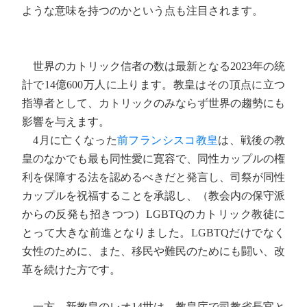
ような意味を持つのかという点も注目されます。
世界のカトリック信者の数は最新となる2023年の統
計で14億600万人に上ります。教皇はその頂点に立つ
指導者として、カトリックのみならず世界の趨勢にも
影響を与えます。
4月に亡くなった
前フランシスコ教皇
は、戦後の教
皇のなかでも最も同性愛に寛容で、同性カップルの権
利を保障する法を認めるべきだと発言し、司祭が同性
カップルを祝福することを承認し、（教会内の保守派
からの反発も招きつつ）LGBTQのカトリック教徒に
とって大きな前進となりました。LGBTQだけでなく
女性のために、また、移民や難民のためにも闘い、改
革を続けた方です。
一方、新教皇のレオ14世は、教皇庁で司教省長官と