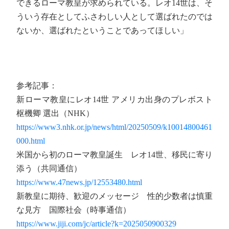
できるローマ教皇が求められている。レオ14世は、そ
ういう存在としてふさわしい人として選ばれたのでは
ないか、選ばれたということであってほしい」
参考記事：
新ローマ教皇にレオ14世 アメリカ出身のプレボスト
枢機卿 選出（NHK）
https://www3.nhk.or.jp/news/html/20250509/k10014800461
000.html
米国から初のローマ教皇誕生 レオ14世、移民に寄り
添う（共同通信）
https://www.47news.jp/12553480.html
新教皇に期待、歓迎のメッセージ 性的少数者は慎重
な見方 国際社会（時事通信）
https://www.jiji.com/jc/article?k=2025050900329