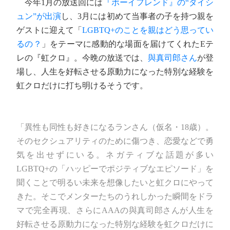
今年1月の放送回には
『ボーイフレンド』の“ダイシ
ュン”が出演
し、3月には初めて当事者の子を持つ親を
ゲストに迎えて「
LGBTQ+のことを親はどう思ってい
るの？
」をテーマに感動的な場面を届けてくれたEテ
レの『虹クロ』。今晩の放送では、
與真司郎さん
が登
場し、人生を好転させる原動力になった特別な経験を
虹クロだけに打ち明けるそうです。
「異性も同性も好きになるランさん（仮名・18歳）。
そのセクシュアリティのために傷つき、恋愛などで勇
気を出せずにいる。ネガティブな話題が多い
LGBTQ+の「ハッピーでポジティブなエピソード」を
聞くことで明るい未来を想像したいと虹クロにやって
きた。そこでメンターたちのうれしかった瞬間をドラ
マで完全再現、さらにAAAの與真司郎さんが人生を
好転させる原動力になった特別な経験を虹クロだけに