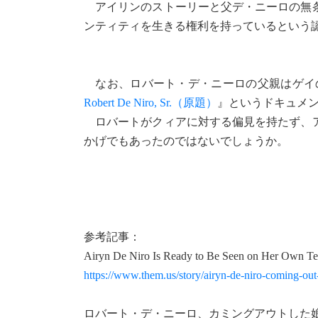
アイリンのストーリーと父デ・ニーロの無条
ンティティを生きる権利を持っているという
なお、ロバート・デ・ニーロの父親はゲイの
Robert De Niro, Sr.（原題）
』というドキュメ
ロバートがクィアに対する偏見を持たず、ア
かげでもあったのではないでしょうか。
参考記事：
Airyn De Niro Is Ready to Be Seen on Her Own
https://www.them.us/story/airyn-de-niro-coming-out-t
ロバート・デ・ニーロ、カミングアウトした娘への支持を表明