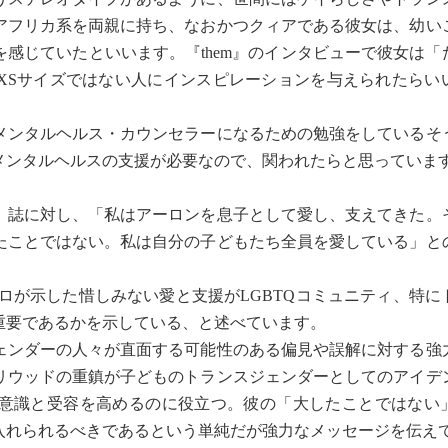
アフリカ系を両親に持ち、なおかつクィアである彼女は、幼い
感じていたといいます。『them』のインタビューで彼女は「
XSサイズではない人にインスピレーションを与えられたらい
ンタルヘルス・カウンセラーになるための勉強をしているそ
メンタルヘルスの支援が必要なので、関われたらと思っていま
誌に対し、「私はアーロンを息子として愛し、支えてきた。
たことではない。私は自分の子どもたち全員を愛している」と
ロが示した惜しみない愛と支援がLGBTQコミュニティ、特に
重要であるかを示している、と述べています。
ェンダーの人々が直面する可能性のある偏見や誤解に対する強
リウッドの重鎮が子どものトランスジェンダーとしてのアイデ
意識と受容を高めるのに役立つ。彼の「大したことではない
入れられるべきであるという単純だが強力なメッセージを伝え