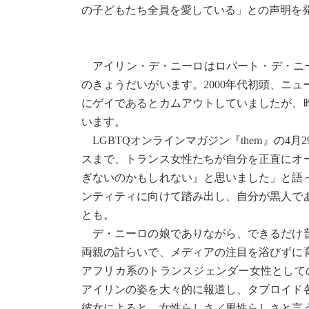
の子どもたち全員を愛している」との声明を
アイリン・デ・ニーロはロバート・デ・ニー
のきょうだいがいます。2000年代初頭、ニ
にゲイであるとカムアウトしていましたが、
います。
LGBTQオンラインマガジン『them』の4
スまで、トランス女性たちが自分を正直にオ
ぎないのかもしれない』と思いました」と語
ンティティに向けて踏み出し、自分が黒人で
とも。
デ・ニーロの娘でありながら、できるだけ普
両親の計らいで、メディアの注目を浴びずに
アフリカ系のトランスジェンダー女性としての道
アイリンの姿を大々的に報道し、タブロイド
彼女によると、女性らしさ／男性らしさと言