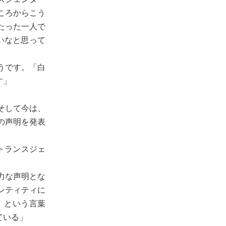
ころからこう
たった一人で
いなと思って
うです。「白
す」
そして今は、
の声明を発表
トランスジェ
力な声明とな
ンティティに
」という言葉
ている」