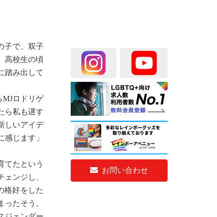
の子で、双子
、高校生の頃
に踏み出して
らMJロドリゲ
たら私も遅す
新しいアイデ
に感じます」
育てたという
お問い合わせ
チェンジし、
性の格好をした
まったそう。
スジェンダー