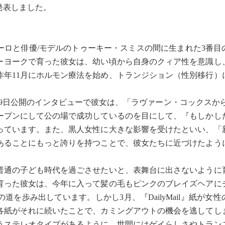
発表しました。
ロと俳優/モデルのトゥーキー・スミスの間に生まれた3番目
ューヨークで育った彼女は、幼い頃から自身のクィア性を意識し
昨年11月にホルモン療法を始め、トランジション（性別移行）
月29日公開のインタビューで彼女は、「ラヴァーン・コックスか
ープンにして公の場で成功しているのを目にして、『もしかし
っています。また、黒人女性に大きな影響を受けたといい、「
あることにもっと誇りを持つことで、彼女たちに近づけたよう
通の子ども時代を過ごさせたいと、表舞台に出さないように
育った彼女は、今年に入って髪の毛もピンクのブレイズヘアに
を歩み出しています。しかし3月、『DailyMail』紙が女
各紙がそれに続いたことで、カミングアウトの機会を逃してし
うステレオタイプがあるように、世間にはゲイらしさやトラン