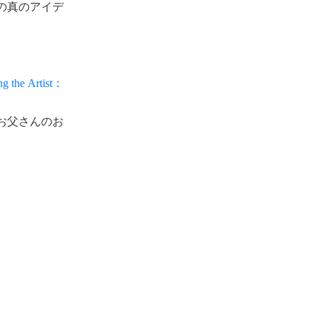
の真のアイデ
g the Artist：
お父さんのお