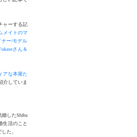
ーチャーする記
ームメイトのマ
ナー/モデル
kaseさん＆
ィアな本屋た
紹介していま
婚したShiba
結婚生活のこと
でした。