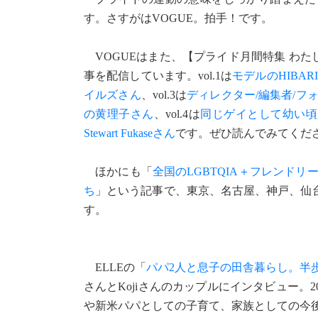
す。さすがはVOGUE。拍手！です。
VOGUEはまた、【プライド月間特集 わたしの選
事を配信しています。vol.1は
モデルのHIBA
イルズさん
、vol.3は
ディレクター/編集者/フ
の黄理子さん
、vol.4は
同じゲイとして幼い頃か
Stewart Fukaseさん
です。ぜひ読んでみてくだ
ほかにも「
全国のLGBTQIA＋フレンド
ち
」という記事で、東京、名古屋、神戸、仙
す。
ELLEの「
パパ2人と息子の田舎暮らし。半
さんとKojiさんのカップルにインタビュー。
や新米パパとしての子育て、家族としての今