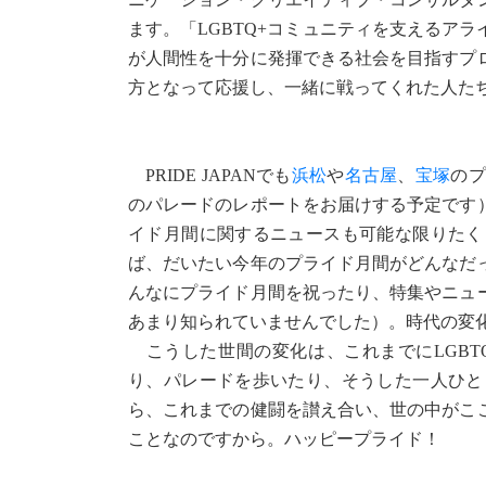
ます。「LGBTQ+コミュニティを支えるア
が人間性を十分に発揮できる社会を目指すプ
方となって応援し、一緒に戦ってくれた人た
PRIDE JAPANでも
浜松
や
名古屋
、
宝塚
のプ
のパレードのレポートをお届けする予定です
イド月間に関するニュースも可能な限りたく
ば、だいたい今年のプライド月間がどんなだ
んなにプライド月間を祝ったり、特集やニュ
あまり知られていませんでした）。時代の変
こうした世間の変化は、これまでにLGBT
り、パレードを歩いたり、そうした一人ひと
ら、これまでの健闘を讃え合い、世の中がこ
ことなのですから。ハッピープライド！