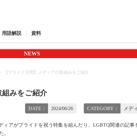
用語解説
資料
NEWS
【プライド月間】メディアの取組みをご紹介
取組みをご紹介
DATE：
2024/06/26
CATEGORY：
メディ
ィアがプライドを祝う特集を組んだり、LGBTQ関連の記事
た。