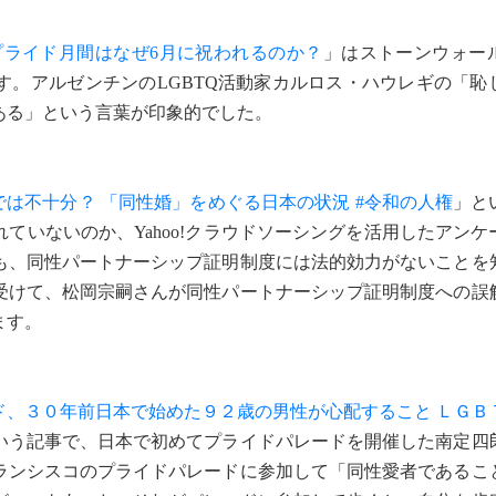
プライド月間はなぜ6月に祝われるのか？
」はストーンウォー
す。アルゼンチンのLGBTQ活動家カルロス・ハウレギの「恥
ある」という言葉が印象的でした。
は不十分？ 「同性婚」をめぐる日本の状況 #令和の人権
」と
ていないのか、Yahoo!クラウドソーシングを活用したアンケ
も、同性パートナーシップ証明制度には法的効力がないことを
受けて、松岡宗嗣さんが同性パートナーシップ証明制度への誤
ます。
ド、３０年前日本で始めた９２歳の男性が心配すること ＬＧＢ
いう記事で、日本で初めてプライドパレードを開催した南定四
ランシスコのプライドパレードに参加して「同性愛者であるこ