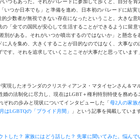
がいつもあった。それがパレードに参加して歩くと、自分を肯
「いつか日本でも」と準備を進め、日本初のパレードに結実
も性的少数者が無視できない存在になったということ。大きな意
法の「全ての国民が安心して生活することができるように留意
差別がある。それがいつか噴出するのではないか」と懸念を
ドに人を集め、大きくすることが目的なのではなく、大事なの
ずです。それを追求していくことこそが大事だと思っています
が実現したオランダのクリスティアンヌ・マタイセンさん＆マル
性婚の法制化に尽力し、現在はLGBT＋権利特別特使を務める
れぞれの歩みと現状についてインタビューした「
母2人の家族
月はLGBTQの「プライド月間」
」という記事を掲載していま
ウトした？ 家族にはどう話した？ 先輩に聞いてみた。悩んで