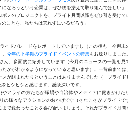
ライになろうという企業は、ぜひ腰を据えて取り組んでほしい」
ロボノのプロジェクトを、プライド月間以降もぜひ引き受けて
ちのことを、私たちは忘れずにいるだろう」
ライドパレードをレポートしていますし（この後も、今週末
）、
今年の下半期のプライドイベントの特集
もお送りしました
さん、多面的に紹介しています（今月のニュースの一覧を見
ったかがわかるようになっていると思います）。一昔前までは
ースが組まれたりということはありませんでした（「プライド
化をヒシヒシと感じます。感慨深いです。
Qやアライの方たちが職場や自治体やメディアに働きかけた
りの様々なアクションのおかげです（それこそがプライドで
こまで変わったことを喜び合いましょう。それがプライド月間