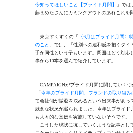
今知ってほしいこと【プライド月間】
」では
藤まめたさんにカミングアウトのあれこれを
東京すくすくの「
〈6月はプライド月間〉
のこと
」では、「性別への違和感を抱くタイ
手が同性という子もいます。周囲はどう対応
事から10本を選んで紹介しています。
CAMPAIGNがプライド月間に関していくつか
「
今年のプライド月間、ブランドの取り組み
て会社側が撤退を決めるという出来事があっ
残念な状況が綴られました。今年はプライド
も大々的な宣伝を実施していないそうです。
こうした現状に抗していくような記事とし
ニケーション・クリエイティブ・コンサルタ