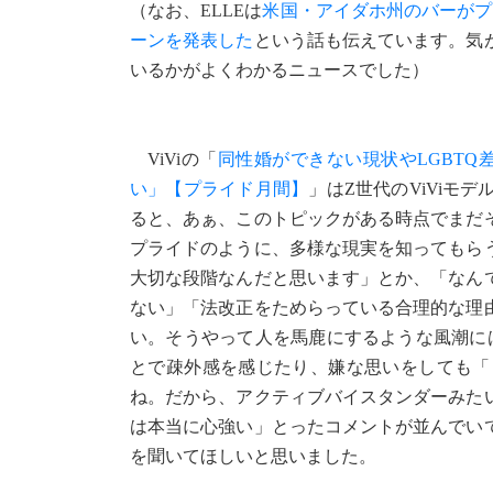
（なお、ELLEは
米国・アイダホ州のバーがプ
ーンを発表した
という話も伝えています。気
いるかがよくわかるニュースでした）
ViViの「
同性婚ができない現状やLGBTQ
い」【プライド月間】
」はZ世代のViVi
ると、あぁ、このトピックがある時点でまだ
プライドのように、多様な現実を知ってもら
大切な段階なんだと思います」とか、「なん
ない」「法改正をためらっている合理的な理
い。そうやって人を馬鹿にするような風潮に
とで疎外感を感じたり、嫌な思いをしても「
ね。だから、アクティブバイスタンダーみた
は本当に心強い」とったコメントが並んでい
を聞いてほしいと思いました。