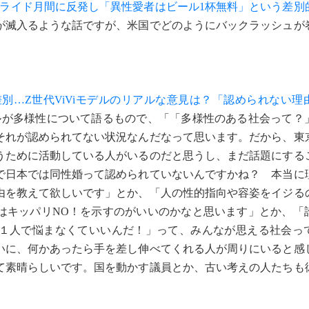
ライド月間に反発し「異性愛者はビール1杯無料」という差別
が滅入るような話ですが、米国でどのようにバックラッシュが
差別…Z世代ViViモデルのリアルな意見は？「認められない理
モデルが多様性について語るもので、「「多様性のある社会って？
それが認められてない状況なんだなって思います。だから、東
うために活動している人がいるのだと思うし、まだ話題にする
で日本では同性婚って認められていないんですかね？ 本当に
由を教えて欲しいです」とか、「人の性的指向や容姿をイジる
はキッパリNO！を示すのがいいのかなと思います」とか、「
１人で悩まなくていいんだ！」って、みんなが思える社会っ
いに、何かあったら手を差し伸べてくれる人が周りにいると感
て素晴らしいです。国を動かす議員とか、古い考えの人たちも