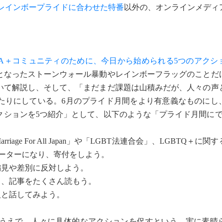
屋レインボープライドに合わせた特番
以外の、オンラインメディ
QIA＋コミュニティのために、今日から始められる5つのアクシ
となったストーンウォール暴動やレインボーフラッグのことだ
いて解説し、そして、「まだまだ課題は山積みだが、人々の声
たりにしている。6月のプライド月間をより有意義なものにし
クションを5つ紹介」として、以下のような「プライド月間にで
age For All Japan」や「LGBT法連合会」、LGBTQ＋に
サポーターになり、寄付をしよう。
偏見や差別に反対しよう。
く、記事をたくさん読もう。
人と話してみよう。
うえで、人々に具体的なアクションを促すという、実に素晴