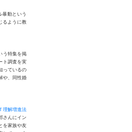
ル暴動という
じるように教
いう特集を掲
ート調査を実
知っているの
解や、同性婚
Ｔ理解増進法
郎さんにイン
とを家族や友