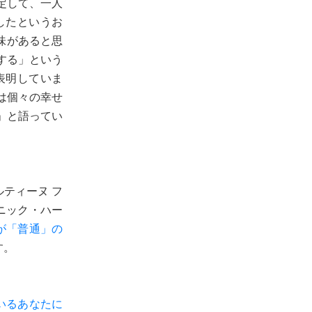
定して、一人
したというお
味があると思
する」という
表明していま
は個々の幸せ
」と語ってい
ティーヌ フ
ニック・ハー
が「普通」の
す。
いるあなたに