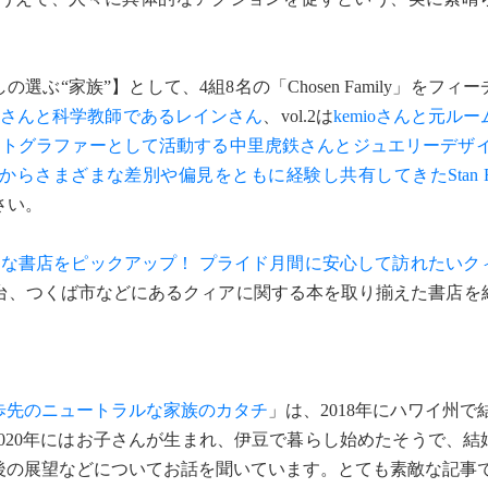
ぶ“家族”】として、4組8名の「Chosen Family」をフィ
RIさんと科学教師であるレインさん
、vol.2は
kemioさんと元ル
ォトグラファーとして活動する中里虎鉄さんとジュエリーデザイ
らさまざまな差別や偏見をともに経験し共有してきたStan Fu
さい。
リーな書店をピックアップ！ プライド月間に安心して訪れたいク
台、つくば市などにあるクィアに関する本を取り揃えた書店を
歩先のニュートラルな家族のカタチ
」は、2018年にハワイ州で結
2020年にはお子さんが生まれ、伊豆で暮らし始めたそうで、
後の展望などについてお話を聞いています。とても素敵な記事