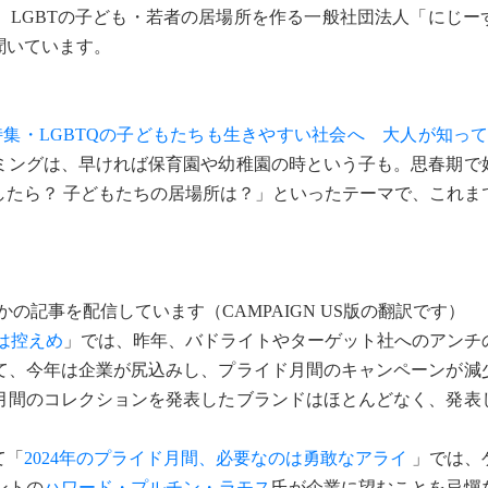
、LGBTの子ども・若者の居場所を作る一般社団法人「にじー
聞いています。
特集・LGBTQの子どもたちも生きやすい社会へ 大人が知って
ミングは、早ければ保育園や幼稚園の時という子も。思春期で
したら？ 子どもたちの居場所は？」といったテーマで、これま
の記事を配信しています（CAMPAIGN US版の翻訳です）
は控えめ
」では、昨年、バドライトやターゲット社へのアンチ
て、今年は企業が尻込みし、プライド月間のキャンペーンが減
月間のコレクションを発表したブランドはほとんどなく、発表
て「
2024年のプライド月間、必要なのは勇敢なアライ
」では、
ントの
ハワード・プルチン・ラモス
氏が企業に望むことを忌憚