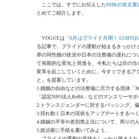
ここでは、すでにお伝えした
NHKの名古
とめてご紹介します。
VOGUEは「
6月はプライド月間！ LGBT
る記事で、プライドの運動が始まるきっかけ
界の同性婚の状況や日本の法整備の遅れにつ
て画期的な変化と前進を、今私たちは目の当
変革を起こしていくために、今すぐできるア
と」を提案しています。
1.婚姻の自由などの法整備に尽力する団体「Marri
「認定NPO法人ReBit」などのマンスリー
2.トランスジェンダーに対するバッシング、
3.揺れ動く日本の現状をアップデートするべ
4.婚姻の平等や差別禁止法について、周りの
5.政治家に手紙を書いてみよう。
プライドの運動の意味をしっかり踏まえた