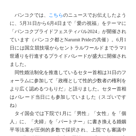
バンコクでは、
こちら
のニュースでお伝えしたよう
に、5月31日から6月4日まで「愛の祝福」をテーマに
「バンコクプライドフェスティバル2024」が開催され
ています（バンコク都とNarumit Prideの共催）。6月1
日には国立競技場からセントラルワールドまでラマ1
世通りを行進するプライドパレードが盛大に開催され
ました。
同性婚法制化を推進しているセター首相は31日のフ
ォーラムに参加して「政権として性的少数者の権利を
より広く認めるつもりだ」と語りました。セター首相
はパレード当日にも参加していました（スゴいです
ね）
タイ国会では下院で1月に「男性」「女性」を「個
人」に、「夫婦」を「パートナー」に書き換える婚姻
平等法案が圧倒的多数で採択され、上院でも審議中