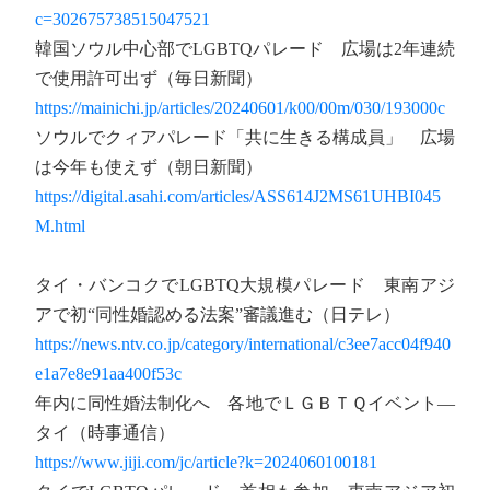
c=302675738515047521
韓国ソウル中心部でLGBTQパレード 広場は2年連続
で使用許可出ず（毎日新聞）
https://mainichi.jp/articles/20240601/k00/00m/030/193000c
ソウルでクィアパレード「共に生きる構成員」 広場
は今年も使えず（朝日新聞）
https://digital.asahi.com/articles/ASS614J2MS61UHBI045
M.html
タイ・バンコクでLGBTQ大規模パレード 東南アジ
アで初“同性婚認める法案”審議進む（日テレ）
https://news.ntv.co.jp/category/international/c3ee7acc04f940
e1a7e8e91aa400f53c
年内に同性婚法制化へ 各地でＬＧＢＴＱイベント―
タイ（時事通信）
https://www.jiji.com/jc/article?k=2024060100181