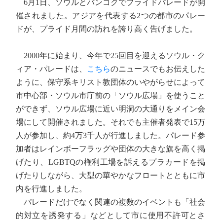
6月1日、ソウルとバンコクでプライドパレードが開
催されました。アジアを代表する2つの都市のパレー
ドが、プライド月間の訪れを誇り高く告げました。
2000年に始まり、今年で25回目を迎えるソウル・ク
ィア・パレードは、
こちら
のニュースでもお伝えした
ように、保守系キリスト教団体のいやがらせによって
市中心部・ソウル市庁前の「ソウル広場」を使うこと
ができず、ソウル広場に近い明洞の大通りをメイン会
場にして開催されました。それでも主催者発表で15万
人が参加し、約4万3千人が行進しました。パレード参
加者はレインボーフラッグや団体の大きな旗を高く掲
げたり、LGBTQの権利工場を訴えるプラカードを掲
げたりしながら、大型の華やかなフロートとともに市
内を行進しました。
パレードだけでなく関連の複数のイベントも「社会
的対立を誘発する」などとして市に使用不許可とさ