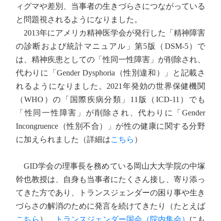
ィグマや差別、当事者の生きづらさにつながっている
と問題視されるようになりました。
2013年にアメリカ精神医学会が発行した「精神障害
の診断および統計マニュアル」第5版（DSM‐5）で
は、精神疾患としての「性同一性障害」が削除され、
代わりに「Gender Dysphoria（性別違和）」と記載さ
れるようになりました。2021年発効の世界保健機関
（WHO）の「国際疾病分類」11版（ICD-11）でも
「性同一性障害」が削除され、代わりに「Gender
Incongruence（性別不合）」が性の健康に関する分野
に加えられました（詳細は
こちら
）
GID学会の理事長を務めている岡山大大学院の中塚
幹也教授は、自身も当事者にたくさん接し、寄り添っ
てきた方であり、トランスジェンダーの困り事や生き
づらさの解消のために発言を続けてきたり（たとえば
こちら
）、
トランスジェンダー国会（院内集会）
にも