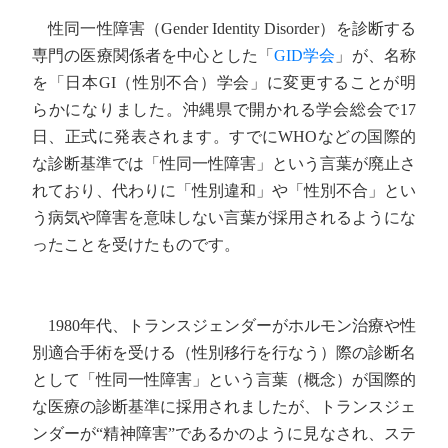
性同一性障害（Gender Identity Disorder）を診断する
専門の医療関係者を中心とした「
GID学会
」が、名称
を「日本GI（性別不合）学会」に変更することが明
らかになりました。沖縄県で開かれる学会総会で17
日、正式に発表されます。すでにWHOなどの国際的
な診断基準では「性同一性障害」という言葉が廃止さ
れており、代わりに「性別違和」や「性別不合」とい
う病気や障害を意味しない言葉が採用されるようにな
ったことを受けたものです。
1980年代、トランスジェンダーがホルモン治療や性
別適合手術を受ける（性別移行を行なう）際の診断名
として「性同一性障害」という言葉（概念）が国際的
な医療の診断基準に採用されましたが、トランスジェ
ンダーが“精神障害”であるかのように見なされ、ステ