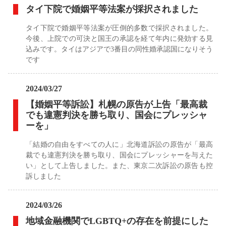
タイ下院で婚姻平等法案が採択されました
タイ下院で婚姻平等法案が圧倒的多数で採択されました。
今後、上院での可決と国王の承認を経て年内に発効する見
込みです。タイはアジアで3番目の同性婚承認国になりそう
です
2024/03/27
【婚姻平等訴訟】札幌の原告が上告「最高裁
でも違憲判決を勝ち取り、国会にプレッシャ
ーを」
「結婚の自由をすべての人に」北海道訴訟の原告が「最高
裁でも違憲判決を勝ち取り、国会にプレッシャーを与えた
い」として上告しました。また、東京二次訴訟の原告も控
訴しました
2024/03/26
地域金融機関でLGBTQ+の存在を前提にした