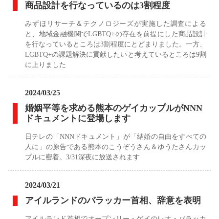
商品設計を行なっているのは3割程度
みずほリサーチ＆テクノロジーズが実施した調査による
と、地域金融機関でLGBTQ+の存在を前提にした商品設計
を行なっているところは3割程度にとどまりました。一方、
LGBTQ+の課題解決に貢献したいと考えているところは9割
に上りました
2024/03/25
婚姻平等を求める熊本のゲイカップルがNNN
ドキュメントに登場します
日テレの「NNNドキュメント」が「結婚の自由をすべての
人に」の原告である熊本のこうぞうさん＆ゆうたさんカッ
プルに密着。3/31深夜に放送されます
2024/03/21
アイルランドのバラッカー首相、辞意を表明
アイルランド首相でオープンリー・ゲイのレオ・バラッカ