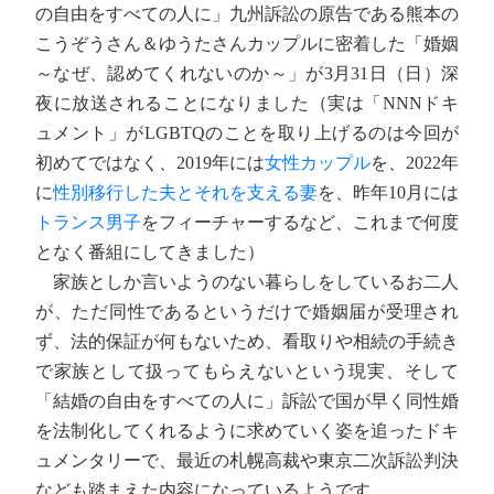
の自由をすべての人に」九州訴訟の原告である熊本の
こうぞうさん＆ゆうたさんカップルに密着した「婚姻
～なぜ、認めてくれないのか～」が3月31日（日）深
夜に放送されることになりました（実は「NNNドキ
ュメント」がLGBTQのことを取り上げるのは今回が
初めてではなく、2019年には
女性カップル
を、2022年
に
性別移行した夫とそれを支える妻
を、昨年10月には
トランス男子
をフィーチャーするなど、これまで何度
となく番組にしてきました）
家族としか言いようのない暮らしをしているお二人
が、ただ同性であるというだけで婚姻届が受理され
ず、法的保証が何もないため、看取りや相続の手続き
で家族として扱ってもらえないという現実、そして
「結婚の自由をすべての人に」訴訟で国が早く同性婚
を法制化してくれるように求めていく姿を追ったドキ
ュメンタリーで、最近の札幌高裁や東京二次訴訟判決
なども踏まえた内容になっているようです。