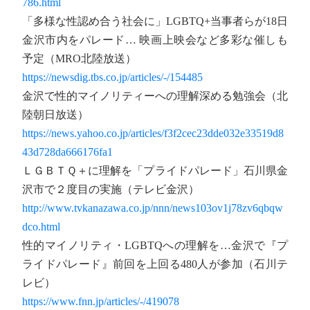
786.html
「多様な性認め合う社会に」LGBTQ+当事者らが18日
金沢市内をパレード… 映画上映会など多彩な催しも
予定（MRO北陸放送）
https://newsdig.tbs.co.jp/articles/-/154485
金沢で性的マイノリティーへの理解深める勉強会（北
陸朝日放送）
https://news.yahoo.co.jp/articles/f3f2cec23dde032e33519d8
43d728da666176fa1
ＬＧＢＴＱ＋に理解を「プライドパレード」石川県金
沢市で２度目の実施（テレビ金沢）
http://www.tvkanazawa.co.jp/nnn/news103ov1j78zv6qbqw
dco.html
性的マイノリティ・LGBTQへの理解を…金沢で『プ
ライドパレード』前回を上回る480人が参加（石川テ
レビ）
https://www.fnn.jp/articles/-/419078