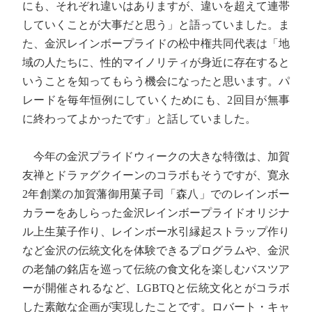
にも、それぞれ違いはありますが、違いを超えて連帯
していくことが大事だと思う」と語っていました。ま
た、金沢レインボープライドの松中権共同代表は「地
域の人たちに、性的マイノリティが身近に存在すると
いうことを知ってもらう機会になったと思います。パ
レードを毎年恒例にしていくためにも、2回目が無事
に終わってよかったです」と話していました。
今年の金沢プライドウィークの大きな特徴は、加賀
友禅とドラァグクイーンのコラボもそうですが、寛永
2年創業の加賀藩御用菓子司「森八」でのレインボー
カラーをあしらった金沢レインボープライドオリジナ
ル上生菓子作り、レインボー水引縁起ストラップ作り
など金沢の伝統文化を体験できるプログラムや、金沢
の老舗の銘店を巡って伝統の食文化を楽しむバスツア
ーが開催されるなど、LGBTQと伝統文化とがコラボ
した素敵な企画が実現したことです。ロバート・キャ