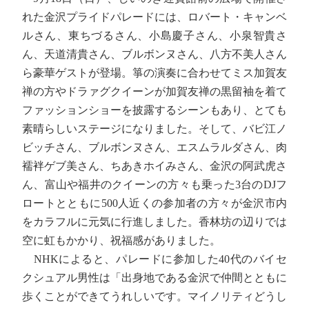
れた金沢プライドパレードには、ロバート・キャンベ
ルさん、東ちづるさん、小島慶子さん、小泉智貴さ
ん、天道清貴さん、ブルボンヌさん、八方不美人さん
ら豪華ゲストが登場。箏の演奏に合わせてミス加賀友
禅の方やドラァグクイーンが加賀友禅の黒留袖を着て
ファッションショーを披露するシーンもあり、とても
素晴らしいステージになりました。そして、バビ江ノ
ビッチさん、ブルボンヌさん、エスムラルダさん、肉
襦袢ゲブ美さん、ちあきホイみさん、金沢の阿武虎さ
ん、富山や福井のクイーンの方々も乗った3台のDJフ
ロートとともに500人近くの参加者の方々が金沢市内
をカラフルに元気に行進しました。香林坊の辺りでは
空に虹もかかり、祝福感がありました。
NHKによると、パレードに参加した40代のバイセ
クシュアル男性は「出身地である金沢で仲間とともに
歩くことができてうれしいです。マイノリティどうし