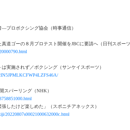
者―プロボクシング協会（時事通信）
真道ゴーの８月プロテスト開催をJBCに要請へ（日刊スポー
220000790.html
トは実施されず／ボクシング（サンケイスポーツ）
4R5N2IN5JPMLKCFWP4LZFS46A/
開スパーリング（NHK）
13758851000.html
緊張したけど楽しめた」（スポニチアネックス）
7/kiji/20220807s00021000632000c.html