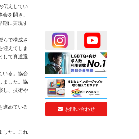
お伝えしてい
事会を開き、
早期に実現す
授らで構成さ
歳を迎えてしま
として真道選
ている。協会
しました。協
察し、技術や
を進めている
お問い合わせ
ました。これ