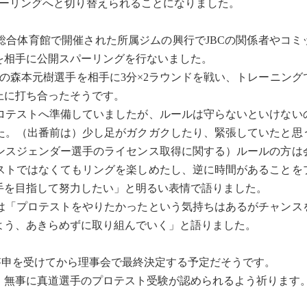
パーリングへと切り替えられることになりました。
総合体育館で開催された所属ジムの興行でJBCの関係者やコミ
を相手に公開スパーリングを行ないました。
の森本元樹選手を相手に3分×2ラウンドを戦い、トレーニング
上に打ち合ったそうです。
テストへ準備していましたが、ルールは守らないといけない
た。（出番前は）少し足がガクガクしたり、緊張していたと思
ンスジェンダー選手のライセンス取得に関する）ルールの方は
ストではなくてもリングを楽しめたし、逆に時間があることを
手を目指して努力したい」と明るい表情で語りました。
「プロテストをやりたかったという気持ちはあるがチャンス
よう、あきらめずに取り組んでいく」と語りました。
答申を受けてから理事会で最終決定する予定だそうです。
無事に真道選手のプロテスト受験が認められるよう祈ります