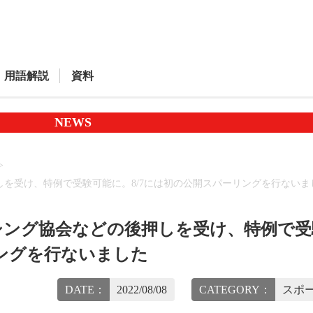
用語解説
資料
NEWS
を受け、特例で受験可能に。8/7には初の公開スパーリングを行ないま
シング協会などの後押しを受け、特例で受
リングを行ないました
DATE：
2022/08/08
CATEGORY：
スポー