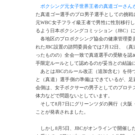
ボクシング元女子世界王者の真道ゴーさん
た真道ゴー選手のプロ男子選手としての挑戦
元WBC女子フライ級王者で男性に性別移行
るよう日本ボクシングコミッション（JBC）
各地区のプロボクシング協会の健康管理委員
れたJBC設置の諮問委員会では7月12日、（
ったものの）全会一致で真道選手の受験を認
手限定ルールとして認めるのが妥当との結論
あとはJBCのルール改正（追加含む）を待
と（真道）選手側の準備はできているが、足
会側は、女子ボクサーの男子としてのプロテ
体力などで問題ないとしています。
そして8月7日にグリーンツダの興行（大阪
ことが発表されました。
しかし8月5日、JBCがオンラインで開催