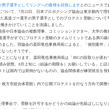
が男子選手としてリングへの復帰を目指します
とのニュースで
について、7月22日、日本プロボクシング協会は東京都内で理
した真道ゴー選手の男子選手としてのプロテスト受験について
に働きかけていくことを決議しました。
長や日本協会の複数理事、コミッションドクター、大学の教
真道選手がすでにプロテスト受験のタイムリミットである満35
めました。同協会の斎田竜也事務局長によると、「個別案件」
になったそうです。
つことになります。斎田竜也事務局長は「JBCの段取りが遅れ
踏み状態。8月上旬に（結論の期限を）お願いしている」と話
ストは国内では前例がないものの、協会関係者が練習状況を視
・枚方市総合体育館）内で公開プロテストを行なう方向で調整
した理事会で、受験を許可するかどうかの結論が先延ばしになり