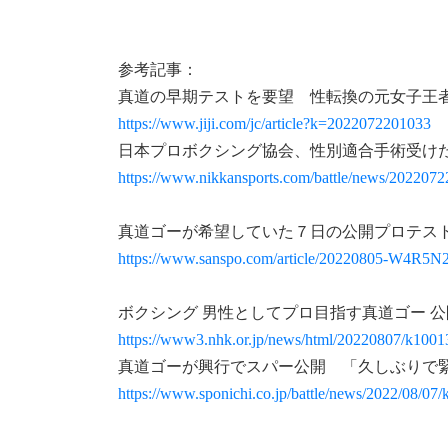
参考記事：
真道の早期テストを要望 性転換の元女子王
https://www.jiji.com/jc/article?k=2022072201033
日本プロボクシング協会、性別適合手術受けた
https://www.nikkansports.com/battle/news/202207
真道ゴーが希望していた７日の公開プロテス
https://www.sanspo.com/article/20220805-W
ボクシング 男性としてプロ目指す真道ゴー 公
https://www3.nhk.or.jp/news/html/20220807/k100
真道ゴーが興行でスパー公開 「久しぶりで
https://www.sponichi.co.jp/battle/news/2022/08/0