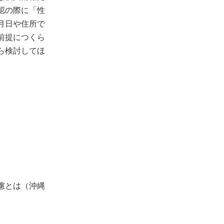
認の際に「性
月日や住所で
前提につくら
ら検討してほ
慮とは（沖縄