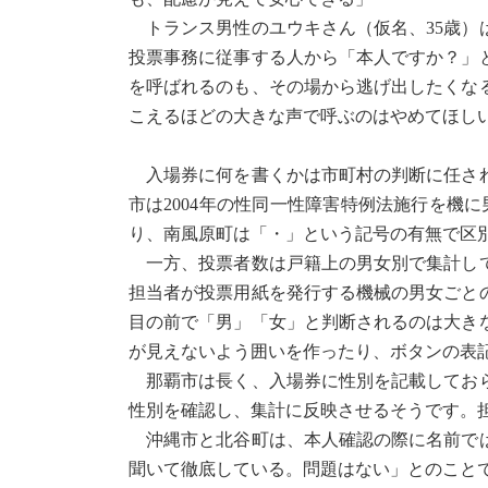
トランス男性のユウキさん（仮名、35歳）
投票事務に従事する人から「本人ですか？」
を呼ばれるのも、その場から逃げ出したくな
こえるほどの大きな声で呼ぶのはやめてほし
入場券に何を書くかは市町村の判断に任され
市は2004年の性同一性障害特例法施行を機
り、南風原町は「・」という記号の有無で区
一方、投票者数は戸籍上の男女別で集計して
担当者が投票用紙を発行する機械の男女ごと
目の前で「男」「女」と判断されるのは大き
が見えないよう囲いを作ったり、ボタンの表
那覇市は長く、入場券に性別を記載しておら
性別を確認し、集計に反映させるそうです。
沖縄市と北谷町は、本人確認の際に名前では
聞いて徹底している。問題はない」とのこと