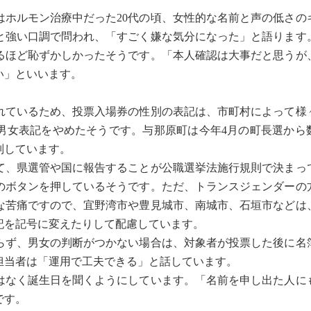
はホルモン治療中だった20代の頃、女性的な名前と声の低さの
と強い口調で問われ、「すごく嫌な気分になった」と語ります
るほど恥ずかしかったそうです。「本人確認は大事だと思うが
い」といいます。
ているため、投票入場券の性別の表記は、市町村によって様
に男女表記をやめたそうです。与那原町は今年4月の町長選から
別しています。
、県選管や国に報告することが公職選挙法施行規則で決まっ
のボタンを押しているそうです。ただ、トランスジェンダーの
な苦痛ですので、宜野湾市や豊見城市、南城市、石垣市などは
記を記号に変えたりして配慮しています。
ず、男女の判断がつかない場合は、対象者が投票した後に名
担当者は「運用で工夫できる」と話しています。
なく誕生日を聞くようにしています。「名前を申し出た人に
です。