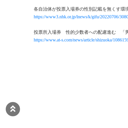
各自治体が投票入場券の性別記載を無くす環境
https://www3.nhk.or.jp/lnews/k/gifu/20220706/308
投票所入場券 性的少数者への配慮進む 「
https://www.at-s.com/news/article/shizuoka/108615