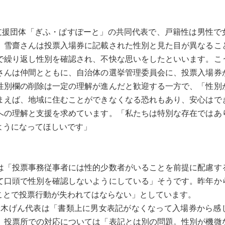
Q支援団体「ぎふ・ぱすぽーと」の共同代表で、戸籍性は男性で
。雪齋さんは投票入場券に記載された性別と見た目が異なるこ
で繰り返し性別を確認され、不快な思いをしたといいます。こ
さんは仲間とともに、自治体の選挙管理委員会に、投票入場券
性別欄の削除は一定の理解が進んだと歓迎する一方で、「性別
まえば、地域に住むことができなくなる恐れもあり、安心はで
への理解と支援を求めています。「私たちは特別な存在ではあ
ようになってほしいです」
「投票事務従事者には性的少数者がいることを前提に配慮す
て口頭で性別を確認しないようにしている」そうです。昨年か
ことで投票行動が失われてはならない」としています。
木げん代表は「書類上に男女表記がなくなって入場券から感
、投票所での対応については「表記とは別の問題。性別が機微