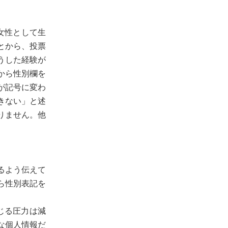
女性として生
とから、投票
うした経験が
から性別欄を
が記号に変わ
きない」と述
りません。他
るよう伝えて
ら性別表記を
じる圧力は減
な個人情報だ