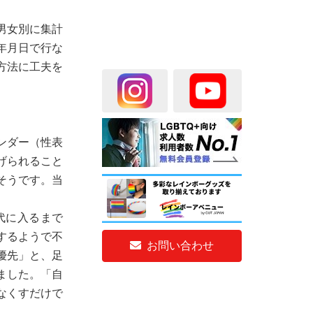
男女別に集計
年月日で行な
方法に工夫を
ンダー（性表
げられること
そうです。当
代に入るまで
するようで不
お問い合わせ
優先」と、足
ました。「自
なくすだけで