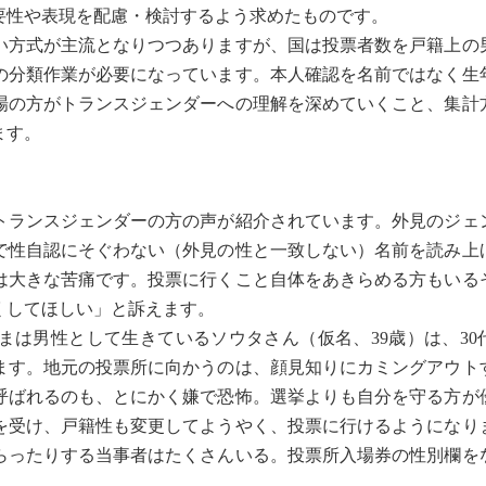
要性や表現を配慮・検討するよう求めたものです。
方式が主流となりつつありますが、国は投票者数を戸籍上の
の分類作業が必要になっています。本人確認を名前ではなく生
場の方がトランスジェンダーへの理解を深めていくこと、集計
ます。
ランスジェンダーの方の声が紹介されています。外見のジェ
で性自認にそぐわない（外見の性と一致しない）名前を読み上
は大きな苦痛です。投票に行くこと自体をあきらめる方もいる
くしてほしい」と訴えます。
は男性として生きているソウタさん（仮名、39歳）は、30
ます。地元の投票所に向かうのは、顔見知りにカミングアウト
呼ばれるのも、とにかく嫌で恐怖。選挙よりも自分を守る方が
術を受け、戸籍性も変更してようやく、投票に行けるようになり
らったりする当事者はたくさんいる。投票所入場券の性別欄を