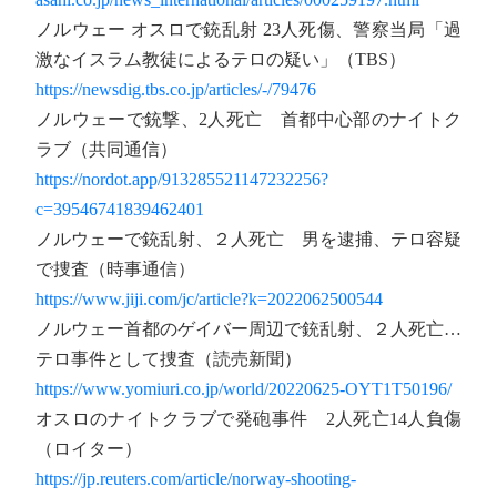
ノルウェー オスロで銃乱射 23人死傷、警察当局「過
激なイスラム教徒によるテロの疑い」（TBS）
https://newsdig.tbs.co.jp/articles/-/79476
ノルウェーで銃撃、2人死亡 首都中心部のナイトク
ラブ（共同通信）
https://nordot.app/913285521147232256?
c=39546741839462401
ノルウェーで銃乱射、２人死亡 男を逮捕、テロ容疑
で捜査（時事通信）
https://www.jiji.com/jc/article?k=2022062500544
ノルウェー首都のゲイバー周辺で銃乱射、２人死亡…
テロ事件として捜査（読売新聞）
https://www.yomiuri.co.jp/world/20220625-OYT1T50196/
オスロのナイトクラブで発砲事件 2人死亡14人負傷
（ロイター）
https://jp.reuters.com/article/norway-shooting-