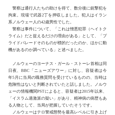
警察は通行人たちの助けを得て、数分後に銃撃犯を
拘束。現場で武器2丁を押収しました。犯人はイラン
系ノルウェー人の42歳男性でした。
警察は事件について、「これは憎悪犯罪（ヘイトク
ライム）だと捉えるだけの理由がある」として、「プ
ライドパレードそのものが標的だったのか、ほかに動
機があるのか調べている」と述べました。
ノルウェーのヨーナス・ガール・ストーレ首相は同
日夜、BBC「ニューズアワー」に対し、容疑者は今
年5月に当局の職務質問を受けているものの、当時は
危険性はないと判断されていたと話しました。ノルウ
ェーの情報機関PSTによると、容疑者は2015年以来、
「イスラム過激派の疑い」があり、精神病の病歴もあ
る人物として、当局が把握していたそうです。
ノルウェーはテロ警戒態勢を最高レベルに引き上げ