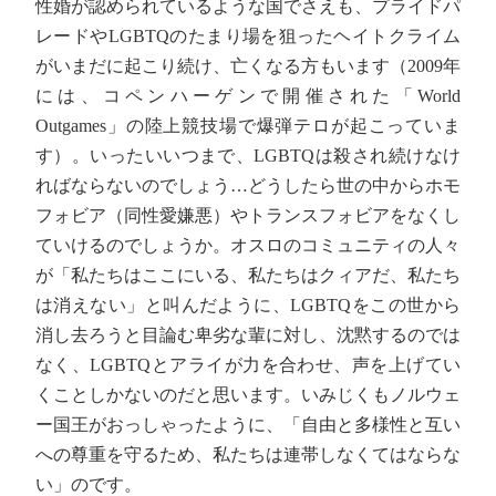
性婚が認められているような国でさえも、プライドパ
レードやLGBTQのたまり場を狙ったヘイトクライム
がいまだに起こり続け、亡くなる方もいます（2009年
には、コペンハーゲンで開催された「World
Outgames」の陸上競技場で爆弾テロが起こっていま
す）。いったいいつまで、LGBTQは殺され続けなけ
ればならないのでしょう…どうしたら世の中からホモ
フォビア（同性愛嫌悪）やトランスフォビアをなくし
ていけるのでしょうか。オスロのコミュニティの人々
が「私たちはここにいる、私たちはクィアだ、私たち
は消えない」と叫んだように、LGBTQをこの世から
消し去ろうと目論む卑劣な輩に対し、沈黙するのでは
なく、LGBTQとアライが力を合わせ、声を上げてい
くことしかないのだと思います。いみじくもノルウェ
ー国王がおっしゃったように、「自由と多様性と互い
への尊重を守るため、私たちは連帯しなくてはならな
い」のです。