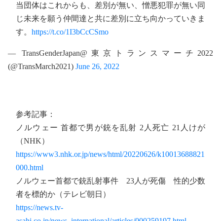
当団体はこれからも、差別が無い、憎悪犯罪が無い同
じ未来を願う仲間達と共に差別に立ち向かっていきま
す。
https://t.co/1I3bCcCSmo
— TransGenderJapan@東京トランスマーチ2022
(@TransMarch2021)
June 26, 2022
参考記事：
ノルウェー 首都で男が銃を乱射 2人死亡 21人けが
（NHK）
https://www3.nhk.or.jp/news/html/20220626/k10013688821
000.html
ノルウェー首都で銃乱射事件 23人が死傷 性的少数
者を標的か（テレビ朝日）
https://news.tv-
asahi.co.jp/news_international/articles/000259197.html