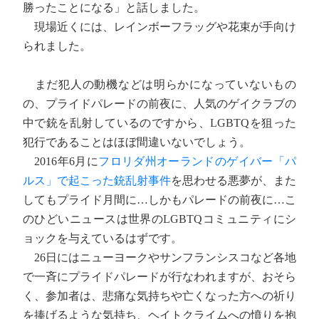
勝ったことになる」と話しました。
現場近くには、レインボーフラッグや花束が手向け
られました。
まだ犯人の動機などは明らかになっていないもの
の、プライドパレードの前夜に、人気のゲイクラブの
中で銃を乱射しているのですから、LGBTQを狙った
犯行であることはほぼ間違いないでしょう。
2016年6月に
フロリダ州オーランドのゲイバー「パ
ルス」で起こった銃乱射事件
を思わせる悪夢が、また
してもプライド月間に…しかもパレードの前夜に…こ
のひどいニュースは世界のLGBTQコミュニティにシ
ョックを与えているはずです。
26日にはニューヨークやサンフランシスコなど各地
で一斉にプライドパレードが行なわれますが、おそら
く、参加者は、悲痛な気持ちや亡くなった方への祈り
を捧げるような気持ち、ヘイトクライムへの憤りを抱