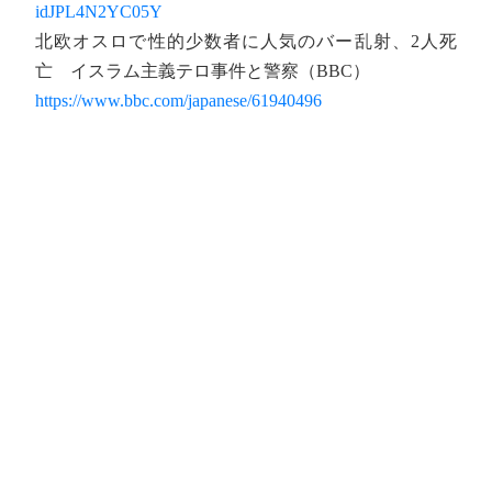
idJPL4N2YC05Y
北欧オスロで性的少数者に人気のバー乱射、2人死
亡 イスラム主義テロ事件と警察（BBC）
https://www.bbc.com/japanese/61940496