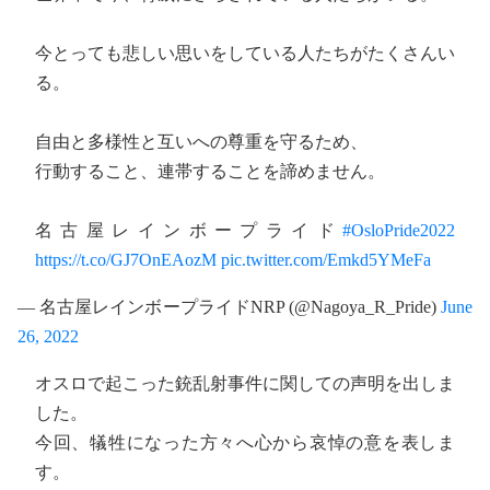
今とっても悲しい思いをしている人たちがたくさんい
る。
自由と多様性と互いへの尊重を守るため、
行動すること、連帯することを諦めません。
名古屋レインボープライド
#OsloPride2022
https://t.co/GJ7OnEAozM
pic.twitter.com/Emkd5YMeFa
— 名古屋レインボープライドNRP (@Nagoya_R_Pride)
June
26, 2022
オスロで起こった銃乱射事件に関しての声明を出しま
した。
今回、犠牲になった方々へ心から哀悼の意を表しま
す。