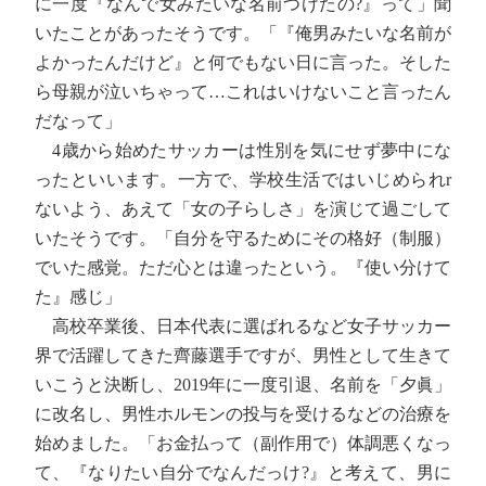
に一度『なんで女みたいな名前つけたの?』って」聞
いたことがあったそうです。「『俺男みたいな名前が
よかったんだけど』と何でもない日に言った。そした
ら母親が泣いちゃって…これはいけないこと言ったん
だなって」
4歳から始めたサッカーは性別を気にせず夢中にな
ったといいます。一方で、学校生活ではいじめられr
ないよう、あえて「女の子らしさ」を演じて過ごして
いたそうです。「自分を守るためにその格好（制服）
でいた感覚。ただ心とは違ったという。『使い分けて
た』感じ」
高校卒業後、日本代表に選ばれるなど女子サッカー
界で活躍してきた齊藤選手ですが、男性として生きて
いこうと決断し、2019年に一度引退、名前を「夕眞」
に改名し、男性ホルモンの投与を受けるなどの治療を
始めました。「お金払って（副作用で）体調悪くなっ
て、『なりたい自分でなんだっけ?』と考えて、男に