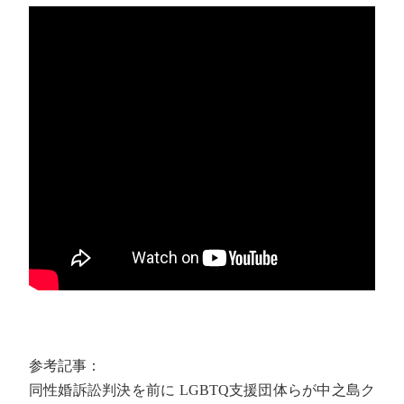
参考記事：
同性婚訴訟判決を前に LGBTQ支援団体らが中之島ク