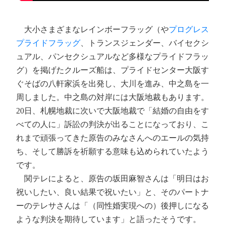
大小さまざまなレインボーフラッグ（や
プログレス
プライドフラッグ
、トランスジェンダー、バイセクシ
ュアル、パンセクシュアルなど多様なプライドフラッ
グ）を掲げたクルーズ船は、プライドセンター大阪す
ぐそばの八軒家浜を出発し、大川を進み、中之島を一
周しました。中之島の対岸には大阪地裁もあります。
20日、札幌地裁に次いで大阪地裁で「結婚の自由をす
べての人に」訴訟の判決が出ることになっており、こ
れまで頑張ってきた原告のみなさんへのエールの気持
ち、そして勝訴を祈願する意味も込められていたよう
です。
関テレによると、原告の坂田麻智さんは「明日はお
祝いしたい、良い結果で祝いたい」と、そのパートナ
ーのテレサさんは「（同性婚実現への）後押しになる
ような判決を期待しています」と語ったそうです。