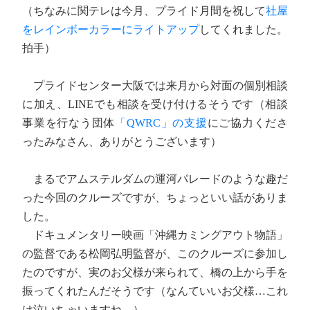
（ちなみに関テレは今月、プライド月間を祝して
社屋
をレインボーカラーにライトアップ
してくれました。
拍手）
プライドセンター大阪では来月から対面の個別相談
に加え、LINEでも相談を受け付けるそうです（相談
事業を行なう団体
「QWRC」の支援
にご協力くださ
ったみなさん、ありがとうございます）
まるでアムステルダムの運河パレードのような趣だ
った今回のクルーズですが、ちょっといい話がありま
した。
ドキュメンタリー映画「沖縄カミングアウト物語」
の監督である松岡弘明監督が、このクルーズに参加し
たのですが、実のお父様が来られて、橋の上から手を
振ってくれたんだそうです（なんていいお父様…これ
は泣いちゃいますね…）