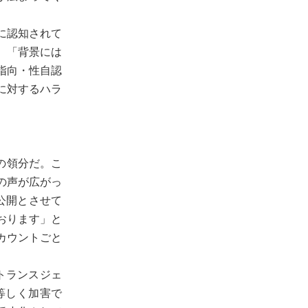
に認知されて
、「背景には
指向・性自認
に対するハラ
の領分だ。こ
の声が広がっ
公開とさせて
おります」と
カウントごと
トランスジェ
等しく加害で