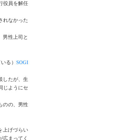
行役員を解任
されなかった
、男性上司と
ている）
SOGI
談したが、生
同じようにセ
ものの、男性
を上げづらい
が広まってく