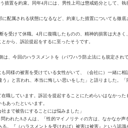
いう措置を約束。同年4月には、男性上司は懲戒処分として、執
業部に配属される状態になるなど、約束した措置についても徹底
診断を受けて休職。4月に復職したものの、精神的損害は大きく
ことから、訴訟提起をするに至ったそうです。
側は、今回のハラスメントを（パワハラ防止法にも規定され
も同様の被害を受けている女性がいて、（会社に）一緒に相
違う』と言われ、本当に悔しい思いをした」と語りました。「
在職しています。訴訟を提起することにためらいはなかった
いもあったといいます。
会社まで被告にすることには悩みました」
を問われたAさんは、「性的マイノリティの方は、なかなか声
ある。『（ハラスメントを受ければ）被害は被害』という認識