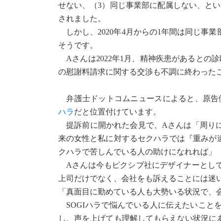
せない、（3）同じ事業部に配属しない、と
されました。
しかし、2020年4月からの1年間は同じ事
そうです。
Aさんは2022年1月、精神疾患があるとの
の慰謝料請求に関する交渉も不調に終わった
弁護士ドットコムニュースによると、原告
ハラ
だと位置付けています。
提訴前に開かれた会見で、Aさんは「周りに
来の女性と私に対するセクハラでは『重みが
クハラで苦しんでいる人の助けになれれば」
Aさんは今もピクシブ社にデザイナーとして
上司だけでなく、会社をも訴えることには迷
「真面目に勤めている人も大勢いる状況で、
SOGIハラで悩んでいる人に伝えたいこと
し、声を上げても理解してもらえない状況に