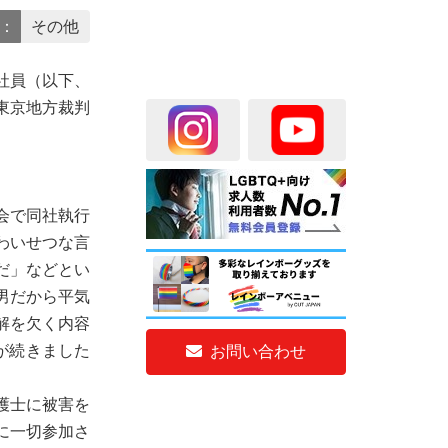
Y：
その他
社員（以下、
東京地方裁判
会で同社執行
わいせつな言
だ」などとい
男だから平気
解を欠く内容
が続きました
お問い合わせ
護士に被害を
に一切参加さ