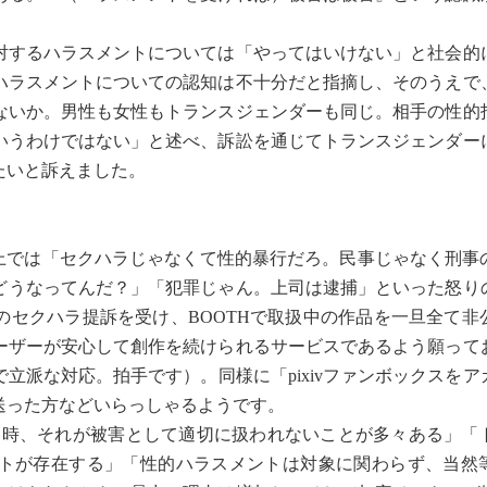
するハラスメントについては「やってはいけない」と社会的
ハラスメントについての認知は不十分だと指摘し、そのうえで
ないか。男性も女性もトランスジェンダーも同じ。相手の性的
いうわけではない」と述べ、訴訟を通じてトランスジェンダー
たいと訴えました。
上では「セクハラじゃなくて性的暴行だろ。民事じゃなく刑事
企業どうなってんだ？」「犯罪じゃん。上司は逮捕」といった怒り
のセクハラ提訴を受け、BOOTHで取扱中の作品を一旦全て非
ーザーが安心して創作を続けられるサービスであるよう願って
立派な対応。拍手です）。同様に「pixivファンボックスをア
送った方などいらっしゃるようです。
た時、それが被害として適切に扱われないことが多々ある」「
トが存在する」「性的ハラスメントは対象に関わらず、当然