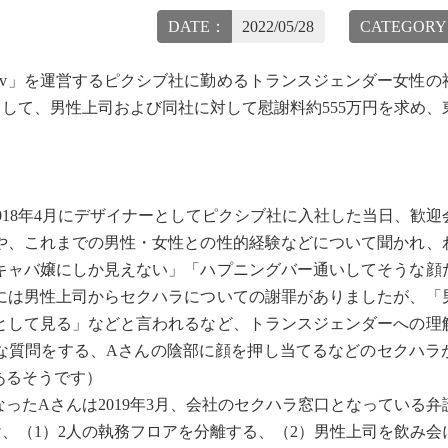
DATE：
2022/05/28
CATEGOR
iv」を運営するピクシブ社に勤めるトランスジェンダー女性の
して、男性上司および同社に対して慰謝料約555万円を求め、
18年4月にデザイナーとしてピクシブ社に入社した当日、歓迎
や、これまでの男性・女性との性的経験などについて聞かれ、
キャバ嬢にしか見えない」「ハプニングバー通いしてそうな顔
には男性上司からセクハラについての謝罪がありましたが、「
として見る」などと言われるなど、トランスジェンダーへの理
な質問をする、Aさんの陰部に顔を押し当てるなどのセクハラ
あるそうです）
たAさんは2019年3月、会社のセクハラ窓口となっている弁
、（1）2人の執務フロアを分離する、（2）男性上司を飲み会