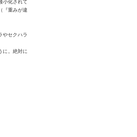
矮小化されて
（『重みが違
ラやセクハラ
うに。絶対に
）