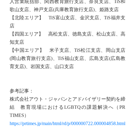
人営業統括部、関西教育旅行支店、奈良支店、TiS和
歌山支店、神戸支店(兵庫教育旅行支店)、姫路支店
【北陸エリア】 TiS富山支店、金沢支店、TiS福井支
店
【四国エリア】 高松支店、徳島支店、松山支店、高
知支店
【中国エリア】 米子支店、TiS松江支店、岡山支店
(岡山教育旅行支店)、TiS福山支店、広島支店(広島教
育支店)、岩国支店、山口支店
参考記事：
株式会社アウト・ジャパンとアドバイザリー契約を締
結 教育現場におけるLGBTQの課題解決へ（PR
TIMES）
https://prtimes.jp/main/html/rd/p/000000722.000004858.html