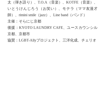
太（弾き語り）、T.O.A（音楽）、KOTFE（音楽）、
いとうけんじろう（お笑い）、モテラ（ママ友漫才
師）、rimini smile（jazz）、Line band（バンド）
主催：そらにじ京都
後援：KYOTO LAUNDRY CAFE、ユースカウンシル
京都、京都市
協賛：LGBT-Allyプロジェクト、三洋化成、チェリオ