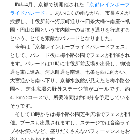
昨年4月、京都で初開催された「
京都レインボープ
ライドパレード
」。あいにくの雨ながら、市長さんが
挨拶し、市役所前〜河原町通り〜四条大橋〜南座〜祇
園・円山公園という市内随一の目抜き通りを行進する
という、とても素敵なパレードとなりました。
今年は「京都レインボープライドパレードフェス」
として、パレード後に梅小路公園でフェスが開催され
ます。パレードは11時に市役所前広場を出発し、御池
通を東に進み、河原町通を南進、七条を西に向かい、
大宮通から南へ下り、京都水族館が見えたら梅小路公
園へ、芝生広場の野外ステージ前がゴールです。約
4.1kmのコースで、所要時間は約54分を予定している
そうです。
そして13時からは梅小路公園芝生広場でフェスが開
催。ブースも出展されますし、ステージでは音楽ライ
ブやお笑いなど、盛りだくさんなパフォーマンスをお
楽しみいただけます。