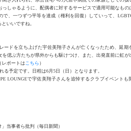
おっしゃるように、配偶者に対するサービスで適用可能なもの
ので、一つずつ平等を達成（権利を回復）していって、LGBT
るといいですね。
レードを立ち上げた宇佐美翔子さんが亡くなったため、延期
彼女を偲ぶ方たちが県外からも駆けつけ、また、出発直前に虹が
（レポートは
こちら
）
れる予定です。日程は6月5日（日）となります。
OPE LOUNGEで宇佐美翔子さんを追悼するクラブイベント
け」当事者ら批判（毎日新聞）