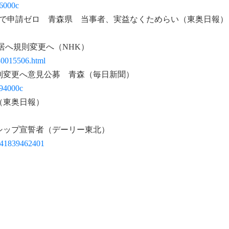
46000c
月で申請ゼロ 青森県 当事者、実益なくためらい（東奥日報）
居へ規則変更へ（NHK）
80015506.html
則変更へ意見公募 青森（毎日新聞）
094000c
（東奥日報）
シップ宣誓者（デーリー東北）
741839462401