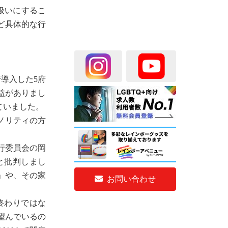
扱いにするこ
ど具体的な行
導入した5府
益がありまし
ていました。
ノリティの方
行委員会の岡
と批判しまし
」や、その家
お問い合わせ
終わりではな
望んでいるの