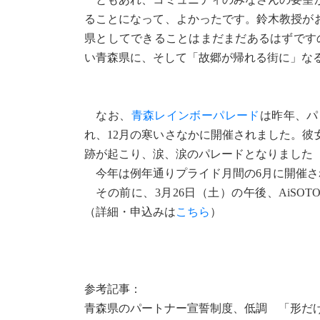
ることになって、よかったです。鈴木教授が
県としてできることはまだまだあるはずです
い青森県に、そして「故郷が帰れる街に」な
なお、
青森レインボーパレード
は昨年、パ
れ、12月の寒いさなかに開催されました。
跡が起こり、涙、涙のパレードとなりました
今年は例年通りプライド月間の6月に開催さ
その前に、3月26日（土）の午後、AiSOT
（詳細・申込みは
こちら
）
参考記事：
青森県のパートナー宣誓制度、低調 「形だ