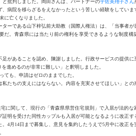
」と批判しました。岡田さんは、パートナーの
宇佐美翔子さん
ず、病院を移らざるをえなかったという苦しい経験をしていま
月末に亡くなりました。
ターである山下梓弘前大助教（国際人権法）は、「当事者が
要だ。青森県には当たり前の権利を享受できるような制度構
不足があることを認め、陳謝しました。行政サービスの提供に
りを進めるのが非常に難しい」と釈明しました。
経っても、申請はゼロのままでした。
私たちの支えにはならない。内容を充実させてほしい」との
住宅に関して、現行の「青森県県営住宅規則」で入居が法的な
プ証明を受けた同性カップルも入居が可能となるように改正す
た。4月14日まで募集し、意見を集約したうえで5月中に改正を
。