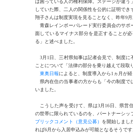
は困っている人の権利保障。ステージが違う
していた際、二人の関係性を公的に証明でき
翔子さんは制度実現を見ることなく、昨年9
青森レインボーパレード実行委員会のサポー
面しているマイナス部分を是正することが必
る」と述べました。
3月1日、三村県知事は記者会見で、制度に
ことについて「法律の部分を乗り越えて段取
東奥日報
によると、制度導入から1ヵ月が
県内在住の当事者の方からも「今の制度では
いました。
こうした声を受けて、県は3月16日、県営
の世帯に限られているのを、パートナーシッ
ブリックコメント（意見公募）
を開始しまし
れば6月から入居申込みが可能となるそうです