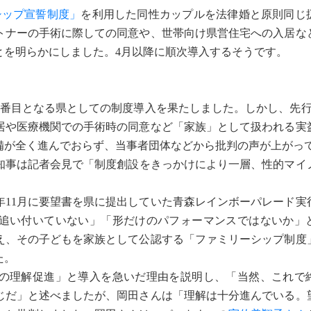
シップ宣誓制度」
を利用した同性カップルを法律婚と原則同じ
トナーの手術に際しての同意や、世帯向け県営住宅への入居な
とを明らかにしました。4月以降に順次導入するそうです。
6番目となる県としての制度導入を果たしました。しかし、先行
居や医療機関での手術時の同意など「家族」として扱われる実
備が全く進んでおらず、当事者団体などから批判の声が上がっ
知事は記者会見で「制度創設をきっかけにより一層、性的マイ
11月に要望書を県に提出していた青森レインボーパレード実
追い付いていない」「形だけのパフォーマンスではないか」
え、その子どもを家族として公認する「ファミリーシップ制度
た。
の理解促進」と導入を急いだ理由を説明し、「当然、これで
じだ」と述べましたが、岡田さんは「理解は十分進んでいる。