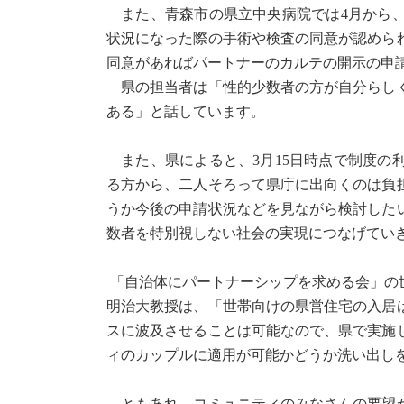
また、青森市の県立中央病院では4月から、
状況になった際の手術や検査の同意が認めら
同意があればパートナーのカルテの開示の申
県の担当者は「性的少数者の方が自分らしく
ある」と話しています。
また、県によると、3月15日時点で制度の
る方から、二人そろって県庁に出向くのは負
うか今後の申請状況などを見ながら検討した
数者を特別視しない社会の実現につなげてい
「自治体にパートナーシップを求める会」の
明治大教授は、「世帯向けの県営住宅の入居
スに波及させることは可能なので、県で実施
ィのカップルに適用が可能かどうか洗い出し
ともあれ、コミュニティのみなさんの要望が