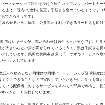
パートナーシップ証明を受けた同性カップルも、パートナー
れるよう、院内の指針を見直す手続きを進めているそうです（
請もできるそうです）
暮らせるために民間、公共問わず利用できるサービスを広げ
利用者はいませんが、問い合わせは数件あったそうです。利用
担が大きいなどの声が寄せられているそうで、県は手続きを簡
いとしています。県男女共同参画課は「一つずつサービスを増
きたい」としています。
世話人を務めるなど同性婚や同性パートナーシップ証明制度に
はすぐにできることなので実現していただきたい。制度をほか
している配偶者に対するサービスをすべての部局で点検し、性
をすべきだ」と指摘しています。
聞き入れられ、県営住宅への入居や病院での家族としての扱