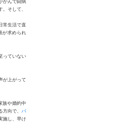
ががんで闘病
す。そして、
日常生活で直
築が求められ
至っていない
声が上がって
家族や婚約中
る方向で、
パ
実施し、早け