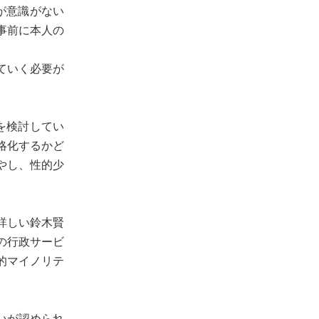
が意識がない
事前に本人の
ていく必要が
を検討してい
略化するかど
やし、性的少
詳しい鈴木賢
の行政サービ
的マイノリテ
いが認められ