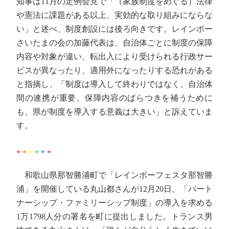
知事は11月の定例会見で「（家族制度をめぐる）法律
や憲法に課題がある以上、実効的な取り組みにならな
い」と述べ、制度創設には後ろ向きです。レインボー
さいたまの会の加藤代表は、自治体ごとに制度の保障
内容や対象が違い、転出入により受けられる行政サー
ビスが異なったり、適用外になったりする恐れがある
と指摘し、「制度は導入して終わりではなく、自治体
間の連携が重要。保障内容のばらつきを補うために
も、県が制度を導入する意義は大きい」と訴えていま
す。
*
*
*
*
*
*
和歌山県那智勝浦町で「レインボーフェスタ那智勝
浦」を開催している丸山都さんが12月20日、「パート
ナーシップ・ファミリーシップ制度」の導入を求める
1万1798人分の署名を町に提出しました。トランス男