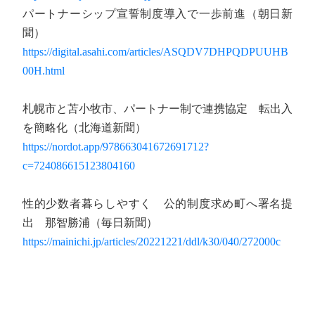
パートナーシップ宣誓制度導入で一歩前進（朝日新
聞）
https://digital.asahi.com/articles/ASQDV7DHPQDPUUHB
00H.html
札幌市と苫小牧市、パートナー制で連携協定 転出入
を簡略化（北海道新聞）
https://nordot.app/978663041672691712?
c=724086615123804160
性的少数者暮らしやすく 公的制度求め町へ署名提
出 那智勝浦（毎日新聞）
https://mainichi.jp/articles/20221221/ddl/k30/040/272000c