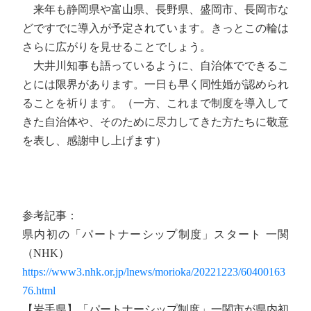
来年も静岡県や富山県、長野県、盛岡市、長岡市な
どですでに導入が予定されています。きっとこの輪は
さらに広がりを見せることでしょう。
大井川知事も語っているように、自治体でできるこ
とには限界があります。一日も早く同性婚が認められ
ることを祈ります。（一方、これまで制度を導入して
きた自治体や、そのために尽力してきた方たちに敬意
を表し、感謝申し上げます）
参考記事：
県内初の「パートナーシップ制度」スタート 一関
（NHK）
https://www3.nhk.or.jp/lnews/morioka/20221223/60400163
76.html
【岩手県】「パートナーシップ制度」一関市が県内初