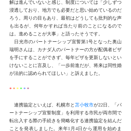
解は進んでいないと感じ、制度については「少しずつ
浸透しており、地方でも必要だと思い始めているのだ
ろう。周りの目もあり、最初はどうしても批判的な声
も出るが、何年かすれば当たり前のことになるので
は。進めることが大事」と語ったそうです。
日光市のパートナーシップ宣誓第1号となった奥山
瑞明さんは、カナダ人のパートナーの方が配偶者ビザ
を手にすることができず、毎年ビザを更新しないとい
けないことに言及し、「一歩前進だが、将来は同性婚
が法的に認められてほしい」と訴えました。
*
*
*
*
*
*
連携協定といえば、札幌市と
苫小牧市
が22日、「パ
ートナーシップ宣誓制度」を利用する市民が両市間で
転出入する際の手続きを簡略化する連携協定を結んだ
ことを発表しました。来年1月4日から運用を始めま