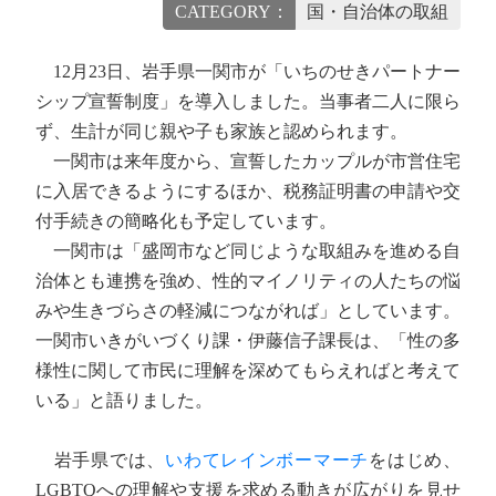
CATEGORY：
国・自治体の取組
12月23日、岩手県一関市が「いちのせきパートナー
シップ宣誓制度」を導入しました。当事者二人に限ら
ず、生計が同じ親や子も家族と認められます。
一関市は来年度から、宣誓したカップルが市営住宅
に入居できるようにするほか、税務証明書の申請や交
付手続きの簡略化も予定しています。
一関市は「盛岡市など同じような取組みを進める自
治体とも連携を強め、性的マイノリティの人たちの悩
みや生きづらさの軽減につながれば」としています。
一関市いきがいづくり課・伊藤信子課長は、「性の多
様性に関して市民に理解を深めてもらえればと考えて
いる」と語りました。
岩手県では、
いわてレインボーマーチ
をはじめ、
LGBTQへの理解や支援を求める動きが広がりを見せ