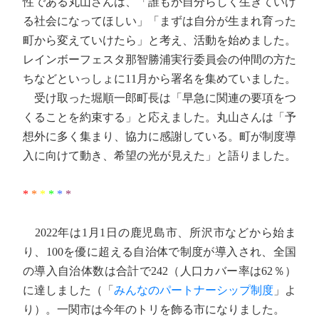
性である丸山さんは、「誰もが自分らしく生きていけ
る社会になってほしい」「まずは自分が生まれ育った
町から変えていけたら」と考え、活動を始めました。
レインボーフェスタ那智勝浦実行委員会の仲間の方た
ちなどといっしょに11月から署名を集めていました。
受け取った堀順一郎町長は「早急に関連の要項をつ
くることを約束する」と応えました。丸山さんは「予
想外に多く集まり、協力に感謝している。町が制度導
入に向けて動き、希望の光が見えた」と語りました。
*
*
*
*
*
*
2022年は1月1日の鹿児島市、所沢市などから始ま
り、100を優に超える自治体で制度が導入され、全国
の導入自治体数は合計で242（人口カバー率は62％）
に達しました（「
みんなのパートナーシップ制度
」よ
り）。一関市は今年のトリを飾る市になりました。