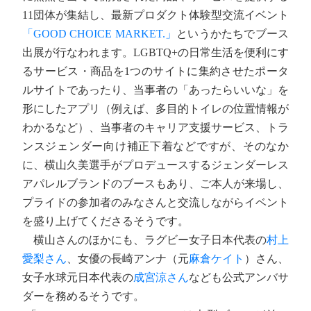
11団体が集結し、最新プロダクト体験型交流イベント
「GOOD CHOICE MARKET.」
というかたちでブース
出展が行なわれます。LGBTQ+の日常生活を便利にす
るサービス・商品を1つのサイトに集約させたポータ
ルサイトであったり、当事者の「あったらいいな」を
形にしたアプリ（例えば、多目的トイレの位置情報が
わかるなど）、当事者のキャリア支援サービス、トラ
ンスジェンダー向け補正下着などですが、そのなか
に、横山久美選手がプロデュースするジェンダーレス
アパレルブランドのブースもあり、ご本人が来場し、
プライドの参加者のみなさんと交流しながらイベント
を盛り上げてくださるそうです。
横山さんのほかにも、ラグビー女子日本代表の
村上
愛梨さん
、女優の長崎アンナ（元
麻倉ケイト
）さん、
女子水球元日本代表の
成宮涼さん
なども公式アンバサ
ダーを務めるそうです。