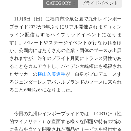
CATEGORY：
プライドイベント
11月6日（日）に福岡市冷泉公園で九州レインボー
プライド2022が3年ぶりにリアル開催されます（オン
ライン配信もするハイブリッドイベントになりま
す）。パレードやステージイベントが行なわれるほ
か、公園内にはたくさんの企業・団体のブースが出展
されますが、昨年のプライド月間にトランス男性であ
ることをカムアウトし、バイデン大統領にも祝福され
たサッカーの
横山久美選手
が、自身がプロデュースす
るジェンダーレスアパレルブランドのブースに来られ
ることが明らかになりました。
今回の九州レインボープライドでは、LGBTQ+（性
的マイノリティ）が直面する様々な問題や特有の悩み
に焦点を当てて開発された商品やサービスを提供する