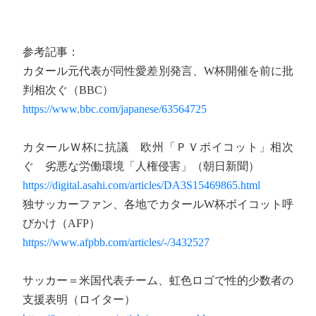
参考記事：
カタール元代表が同性愛差別発言、W杯開催を前に批
判相次ぐ（BBC）
https://www.bbc.com/japanese/63564725
カタールＷ杯に抗議 欧州「ＰＶボイコット」相次
ぐ 劣悪な労働環境「人権侵害」（朝日新聞）
https://digital.asahi.com/articles/DA3S15469865.html
独サッカーファン、各地でカタールW杯ボイコット呼
びかけ（AFP）
https://www.afpbb.com/articles/-/3432527
サッカー＝米国代表チーム、虹色ロゴで性的少数者の
支援表明（ロイター）