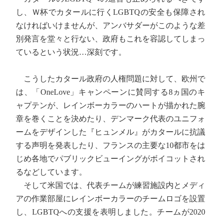
し、Ｗ杯でカタールに行くLGBTQの安全も保障され
なければいけませんが、アンバサダーがこのような差
別発言を堂々と行ない、政府もこれを容認してしまっ
ているという状況…深刻です。
こうしたカタール政府の人権問題に対して、欧州で
は、「OneLove」キャンペーンに賛同する8ヵ国のキ
ャプテンが、レインボーカラーのハートが描かれた腕
章を巻くことを決めたり、デンマーク代表のユニフォ
ームをデザインした『ヒュンメル』がカタールに抗議
する声明を発表したり、フランスの主要な10都市をは
じめ各地でパブリックビューイングがボイコットされ
るなどしています。
そして米国では、代表チームが練習施設内とメディ
アの作業部屋にレインボーカラーのチームロゴを設置
し、LGBTQへの支援を表明しました。チームが2020