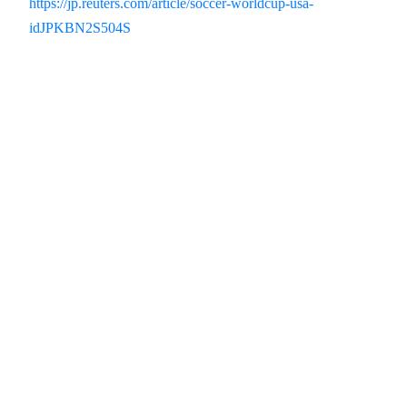
https://jp.reuters.com/article/soccer-worldcup-usa-
idJPKBN2S504S