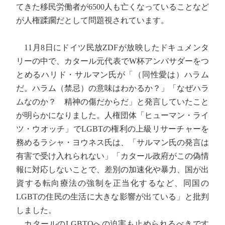
てきた移民労働者が6500人も亡くなっていることなど
が人権蹂躙だとして問題視されています。
11月8日にドイツ民放ZDFが放映したドキュメンタ
リーの中で、カタール元代表でW杯アンバサダーをつ
とめるハリド・サルマン氏が「（同性愛は）ハラム
だ。ハラム（禁忌）の意味はわかるか？」「なぜハラ
ムなのか？ 精神の傷だからだ」と発言していたこと
が明らかになりました。人権団体「ヒューマン・ライ
ツ・ウオッチ」でLGBTの権利の上級リサーチャーを
務めるラシャ・ヨウネス氏は、「サルマン氏の発言は
有害で受け入れられない」「カタール政府がこの偽情
報に対応しないことで、差別の加速化や暴力、国が出
資する転向療法の強制を正当化するなど、同国の
LGBTの住民の生活に大きな影響が出ている」と批判
しました。
カタールのLGBTQへの迫害も止められるべきです