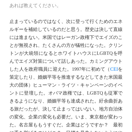
あれば教えてください。
止まっているのではなく、次に登って行くためのエネ
ルギーを補給しているのだと思う。歴史は決して直線
には進まない。米国ではレーガン政権下でエイズのこ
とが無視され、たくさんの方が犠牲になった。クリン
トンが大統領になるとホワイトハウスにLGBTQを呼
んでエイズ対策について話しあった。カミングアウト
した人を政府職員に迎えた。1997年に初めて（
CEI
を
策定したり、婚姻平等を推進するなどしてきた米国最
大の団体）ヒューマン・ライツ・キャンペーンのイベ
ントに登壇した。オバマ政権では、LGBTQも従軍で
きるようになり、婚姻平等も達成された。紆余曲折あ
る旅だったが、決して止まってはいない。地方自治体
の変化、企業の変化も必要だ。いま、東京都が変わっ
た。名古屋ももうすぐだ。企業はどうですか？ 最初