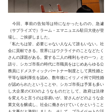
今回、事前の告知等は特になかったものの、急遽
（サプライズで）ラーム・エマニュエル駐日大使が登
場し、ご挨拶しました。
「私たちは皆、必要じゃない人なんて誰もいない。社
会に貢献できる。世界にはウクライナのことなどたく
さんの課題がある。愛する二人の権利もその一つ」と
語り、シカゴ市長の時代に市職員をはじめあらゆる公
務員にドメスティックパートナー制度として異性婚と
平等な福利厚生を認め、数年後にイリノイ州で同性婚
が認められたということや、シカゴ市長は予算も多い
し大企業のCEOのようなものだとして、政府は法律
を変えろと言うのは容易いが、皆さんがどのような企
業文化を醸成し、社会に働きかけていくかということ
も大事だと激励しました。そして、プライベートな話