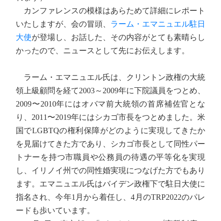
カンファレンスの模様はあらためて詳細にレポート
いたしますが、会の冒頭、
ラーム・エマニュエル駐日
大使
が登場し、お話した、その内容がとても素晴らし
かったので、ニュースとして先にお伝えします。
ラーム・エマニュエル氏は、クリントン政権の大統
領上級顧問を経て2003～2009年に下院議員をつとめ、
2009〜2010年にはオバマ前大統領の首席補佐官とな
り、2011〜2019年にはシカゴ市長をつとめました。米
国でLGBTQの権利保障がどのように実現してきたか
を見届けてきた方であり、シカゴ市長として同性パー
トナーを持つ市職員や公務員の待遇の平等化を実現
し、イリノイ州での同性婚実現につなげた方でもあり
ます。エマニュエル氏はバイデン政権下で駐日大使に
指名され、今年1月から着任し、4月のTRP2022のパレ
ードも歩いています。