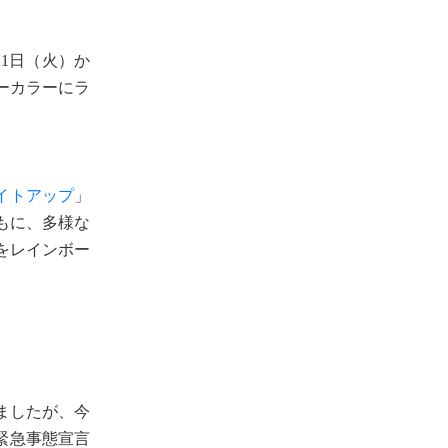
11日（火）か
ーカラーにラ
イトアップ
」
もに、多様な
をレインボー
ましたが、今
、緊急事態宣言