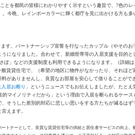
たことを都民の皆様にわかりやすく示すという趣旨で、7色のレ
）。今晩、レインボーカラーに輝く都庁を見に出かける方も多
ます。パートナーシップ宣誓を行なったカップル（やそのお
るようになりました。合わせて、新婚世帯等の入居支援を目的と
アさぽ」などの支援制度も利用できるようになります。（詳細は
る一般賃貸住宅で、（希望の地区に物件がなかったり、それほど
新料がありませんし、良質なお部屋を安心して借りることがで
は入居お断り」
というニュースでもお伝えしましたが、たとえ
性的マイノリティだから」という理由で入居を断られるケース
とで、そうした差別的対応に悲しい思いをする方たちが減るはず
と言えます。
パートナーとして、良質な賃貸住宅等の供給と居住者サービスの向上、