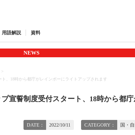
用語解説
資料
NEWS
ト、18時から都庁がレインボーにライトアップされます
プ宣誓制度受付スタート、18時から都庁
DATE：
2022/10/11
CATEGORY：
国・自