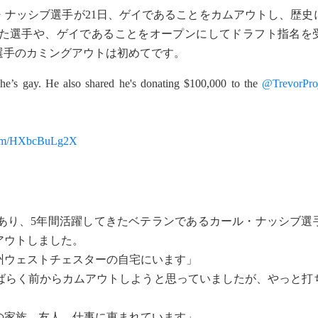
・ナッシブ選手が21日、ゲイであることをカムアウトし、歴史
た選手や、ゲイであることをオープンにしてドラフト指名を
選手のカミングアウトは初めてです。
e’s gay. He also shared he's donating $100,000 to the
@TrevorPro
.com/HXbcBuLg2X
り、5年間活躍してきたベテランであるカール・ナッシブ選
アウトしました。
州ウェストチェスターの自宅にいます」
ばらく前からカムアウトしようと思っていましたが、やっと打
の家族、友人、仕事に恵まれています」