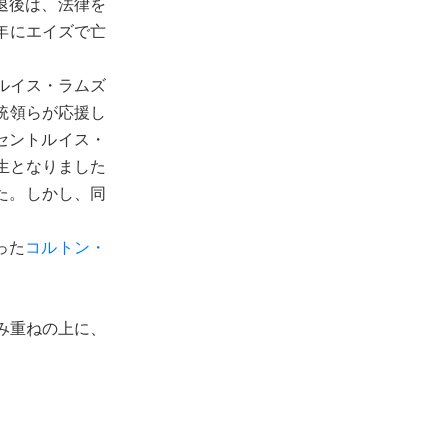
退後は、法律を
年にエイズで亡
ルイス・ラムズ
統領らが応援し
セントルイス・
生となりました
した。しかし、同
った
コルトン・
み重ねの上に、