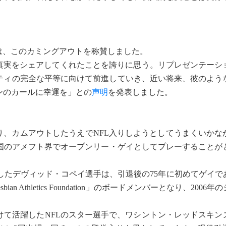
は、このカミングアウトを称賛しました。
て真実をシェアしてくれたことを誇りに思う。リプレゼンテーシ
ニティの完全な平等に向けて前進していき、近い将来、彼のよう
ンのカールに幸運を」との
声明
を発表しました。
り、カムアウトしたうえでNFL入りしようとしてうまくいかな
国のアメフト界でオープンリー・ゲイとしてプレーすることが
活躍したデヴィッド・コペイ選手は、引退後の75年に初めてゲイ
an Athletics Foundation」のボードメンバーとなり、200
かけて活躍したNFLのスター選手で、ワシントン・レッドスキンズ