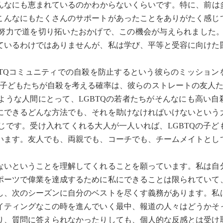
んなにも恵まれているのかわからないくらいです。特に、前は
こんなにもたくさんのサポートがあったことをありがたく感じ
努力で道を切り拓いたおかげで、この機会が与えられました。勇
ているわけではありませんが、私は学び、平等と受容に向けた
BTQコミュニティでの自殺を防止するという彼らのミッション
の子どもたちが自殺を考える確率は、彼らのストレートの友人た
ような人間にとって、LGBTQの若者たちがそんなにも高い自
にできるどんな方法でも、それを助けなければいけないという
じです。受け入れてくれる大人が一人いれば、LGBTQの子ど
ています。友人でも、両親でも、コーチでも、チームメイトとし
ないということを理解してくれることを願っています。私は自
ポーツで偉業を達成するために私にできることは限られていて
し、次のシーズンに自分のベストを尽くす義務があります。私
イティングなこの時を進んでいく最中、報道の人々はどうかそ
り、質問に答えられなかったりしても、個人的な反感とは受け