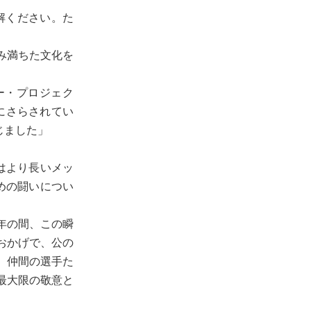
解ください。た
み満ちた文化を
ー・プロジェク
クにさらされてい
感じました」
はより長いメッ
めの闘いについ
年の間、この瞬
おかげで、公の
、仲間の選手た
最大限の敬意と