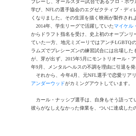
プレーし、オールスター試合であるプロ・ボウ
学び、NFLの選手協会のエグゼクティブ・ディ
くなりました。その生涯を描く映画が製作され
2014年、学生リーグで活躍していた
マイケル
からドラフト指名を受け、史上初のオープンリ
ていた一方、地元ミズーリではアンチLGBT
ラムズでプレシーズンの練習試合には出場した
が、芽が出ず、2015年5月にモントリオール・
年9月、メンタルヘルスの不調を理由に引退を発
それから、今年4月、元NFL選手で恋愛リア
アンダーウッド
がカミングアウトしています。
カール・ナッシブ選手は、自身もそう語ってい
彼らがなしえなかった偉業を、ついに達成した