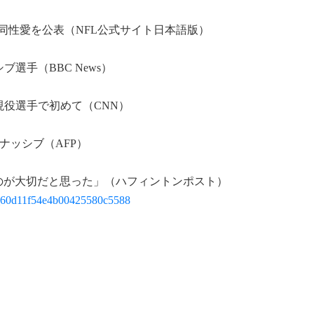
同性愛を公表（NFL公式サイト日本語版）
選手（BBC News）
役選手で初めて（CNN）
ナッシブ（AFP）
のが大切だと思った」（ハフィントンポスト）
_jp_60d11f54e4b00425580c5588