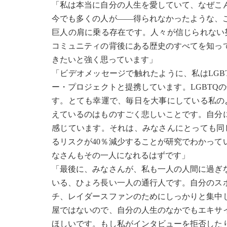
「私は本当に自分の人生を愛していて、なぜこ
今でも多くの人が――得られなかったような、
巨人の肩に乗る存在です。人々が信じられない
コミュニティの背後にある歴史のすべてを知っ
きたいと強く思っています」
「ビデオメッセージで触れたように、私はLG
ー・プロジェクトと提携しています。LGBTQ
す。とても幸運で、毎日を大事にしている私の
えているのはものすごく悲しいことです。自分
感じています。それは、みなさんにとっても同
るリスクが40％減少することが研究でわかっ
なさんもその一人になれるはずです」
「最後に、みなさんが、私も一人の人間に過ぎ
いる、ひょろ長い一人の通行人です。自分のス
チ、レイダースファンのためにしっかりと集中
屋ではないので、自分の人生のなかでもエキサ
ほしいです。もし私がインタビューを拒否した