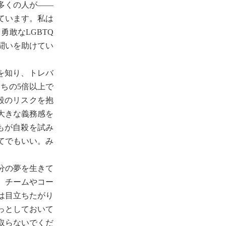
多くの人が――
ています。私は
敢なLGBTQ
闘いを助けてい
を知り、トレバ
ちの5倍以上で
殺のリスクを抱
大きな義務感を
もが自殺を試み
てでもいい。み
分の夢を生きて
、チームやコー
は目立ちたがり
っとしておいて
取らないでくだ