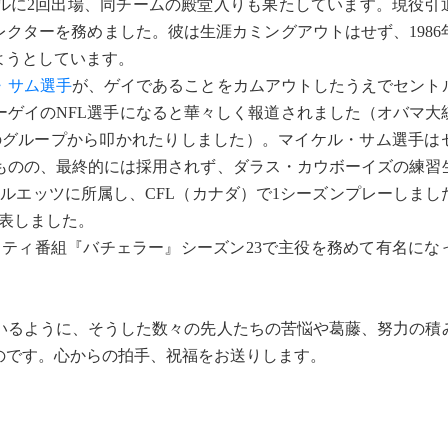
ルに2回出場、同チームの殿堂入りも果たしています。現役引
レクターを務めました。彼は生涯カミングアウトはせず、1986
ようとしています。
・サム選手
が、ゲイであることをカムアウトしたうえでセント
ーゲイのNFL選手になると華々しく報道されました（オバマ大
Qのグループから叩かれたりしました）。マイケル・サム選手は
ものの、最終的には採用されず、ダラス・カウボーイズの練習
アルエッツに所属し、CFL（カナダ）で1シーズンプレーしま
表しました。
リティ番組『バチェラー』シーズン23で主役を務めて有名にな
るように、そうした数々の先人たちの苦悩や葛藤、努力の積
のです。心からの拍手、祝福をお送りします。