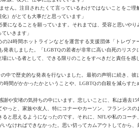
ません。注目されたくて言っているわけではないことをご理
視化）がとても大事だと思っています」
必要になることを願っています。それまでは、受容と思いやり
っていきます」
めの24時間ホットラインなどを運営する支援団体「トレヴァ
とも発表しました。「LGBTQの若者が非常に高い自死のリス
立場にいる者として、できる限りのことをすべきだと責任を
の中で歴史的な発表を行ないました。最初の声明に続き、彼
の時間がかかったかということや、LGBTQの自殺を減らすた
感謝や安堵の気持ちの中にいます。悲しいことに、私は過去15
てやっと、家族や友人、特にコナーやカーソン、フランシスの
きると思えるようになったのです。それに、NFLや私のコーチ
がいなければできなかった。思い切ってカムアウトしてから、