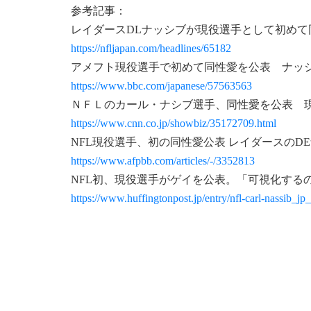
参考記事：
レイダースDLナッシブが現役選手として初めて
https://nfljapan.com/headlines/65182
アメフト現役選手で初めて同性愛を公表 ナッシブ
https://www.bbc.com/japanese/57563563
ＮＦＬのカール・ナシブ選手、同性愛を公表 現
https://www.cnn.co.jp/showbiz/35172709.html
NFL現役選手、初の同性愛公表 レイダースのDE
https://www.afpbb.com/articles/-/3352813
NFL初、現役選手がゲイを公表。「可視化する
https://www.huffingtonpost.jp/entry/nfl-carl-nassib