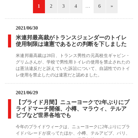
«
1
2
3
4
…
6
»
2021/06/30
米連邦最高裁がトランスジェンダーのトイレ
使用制限は違憲であるとの判断を下しました
米連邦最高裁は28日、トランス男性の元高校生ギャビン・
グリムさんが、学校で男性用トイレの使用を禁止されたの
は憲法違反だと訴えていた訴訟について、自認性でのトイ
レ使用を禁止したのは違憲だと認めました。
2021/06/29
【プライド月間】ニューヨークで2年ぶりにプ
ライドマーチ開催、小樽、マラウィ、テルア
ビブなど世界各地でも
今年のプライドウィークは、ニューヨークに2年ぶりにプラ
イドパレードが戻ってたほか、小樽、テルアビブ、パリ、