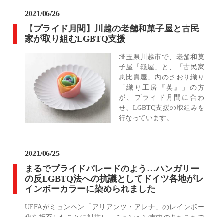
2021/06/26
【プライド月間】川越の老舗和菓子屋と古民
家が取り組むLGBTQ支援
埼玉県川越市で、老舗和菓
子屋「龜屋」と、「古民家
恵比壽屋」内のさおり織り
「織り工房『英』」の方
が、プライド月間に合わ
せ、LGBTQ支援の取組みを
行なっています。
2021/06/25
まるでプライドパレードのよう…ハンガリー
の反LGBTQ法への抗議としてドイツ各地がレ
インボーカラーに染められました
UEFAがミュンヘン「アリアンツ・アレナ」のレインボー
化を拒否したことに対抗し、ミュンヘン市内のあちこちで