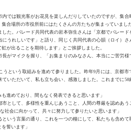
市内では観光客がお花見を楽しんだりしていたのですが、集合時
、集合場所の市役所前にはたくさんの方たちが集まっていまし
した。パレード共同代表の岩本弥生さんは「京都でパレード
当にうれしいです」と語り、同じく共同代表の心韻（ロイ）さ
て虹が出ることを期待します」とご挨拶しました。
長がマイクを握り、「お集まりのみなさん、本当にご苦労様
こうという取組みを進めて参りました。昨年9月には、京都市
来ていただいて、私も立ち会い、感激しました。これまでに58
みも進めており、間もなく発表できると思います」
都市として、多様性を重んじあうこと、人間の尊厳を認めあう
能な社会に向かって、共々に努力して参りたいと思います」
るという言葉の通り、これを一つの糧にして、私たちも含めて
とを誓います」