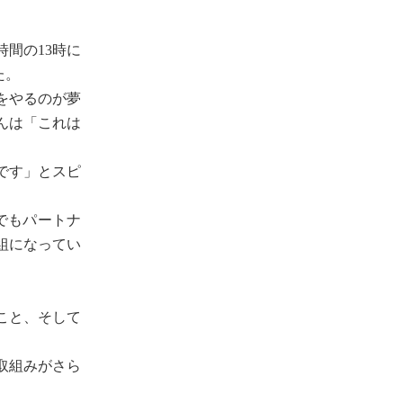
間の13時に
た。
をやるのが夢
んは「これは
です」とスピ
でもパートナ
組になってい
こと、そして
取組みがさら