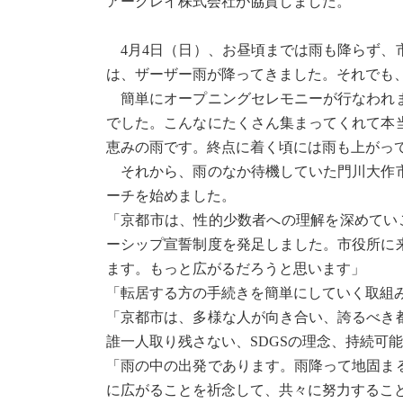
アークレイ株式会社が協賛しました。
4月4日（日）、お昼頃までは雨も降らず、
は、ザーザー雨が降ってきました。それでも
簡単にオープニングセレモニーが行なわれま
でした。こんなにたくさん集まってくれて本
恵みの雨です。終点に着く頃には雨も上がっ
それから、雨のなか待機していた門川大作市
ーチを始めました。
「京都市は、性的少数者への理解を深めてい
ーシップ宣誓制度を発足しました。市役所に
ます。もっと広がるだろうと思います」
「転居する方の手続きを簡単にしていく取組
「京都市は、多様な人が向き合い、誇るべき
誰一人取り残さない、SDGSの理念、持続可
「雨の中の出発であります。雨降って地固ま
に広がることを祈念して、共々に努力するこ