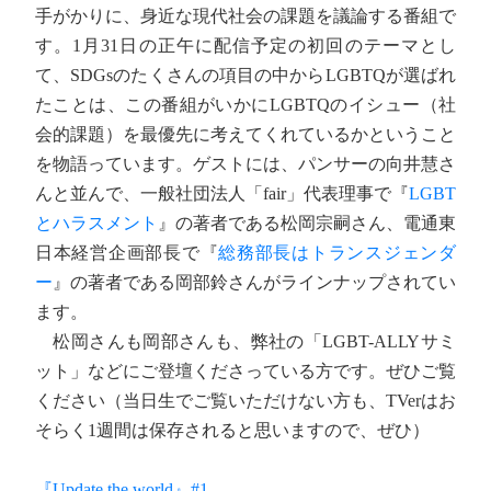
手がかりに、身近な現代社会の課題を議論する番組で
す。1月31日の正午に配信予定の初回のテーマとし
て、SDGsのたくさんの項目の中からLGBTQが選ばれ
たことは、この番組がいかにLGBTQのイシュー（社
会的課題）を最優先に考えてくれているかということ
を物語っています。ゲストには、パンサーの向井慧さ
んと並んで、一般社団法人「fair」代表理事で『
LGBT
とハラスメント
』の著者である松岡宗嗣さん、電通東
日本経営企画部長で『
総務部長はトランスジェンダ
ー
』の著者である岡部鈴さんがラインナップされてい
ます。
松岡さんも岡部さんも、弊社の「LGBT-ALLYサミ
ット」などにご登壇くださっている方です。ぜひご覧
ください（当日生でご覧いただけない方も、TVerはお
そらく1週間は保存されると思いますので、ぜひ）
『Update the world』#1