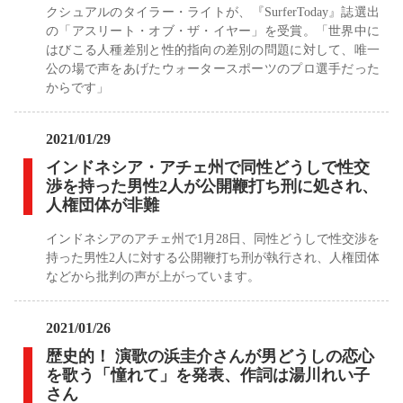
クシュアルのタイラー・ライトが、『SurferToday』誌選出
の「アスリート・オブ・ザ・イヤー」を受賞。「世界中に
はびこる人種差別と性的指向の差別の問題に対して、唯一
公の場で声をあげたウォータースポーツのプロ選手だった
からです」
2021/01/29
インドネシア・アチェ州で同性どうしで性交
渉を持った男性2人が公開鞭打ち刑に処され、
人権団体が非難
インドネシアのアチェ州で1月28日、同性どうしで性交渉を
持った男性2人に対する公開鞭打ち刑が執行され、人権団体
などから批判の声が上がっています。
2021/01/26
歴史的！ 演歌の浜圭介さんが男どうしの恋心
を歌う「憧れて」を発表、作詞は湯川れい子
さん