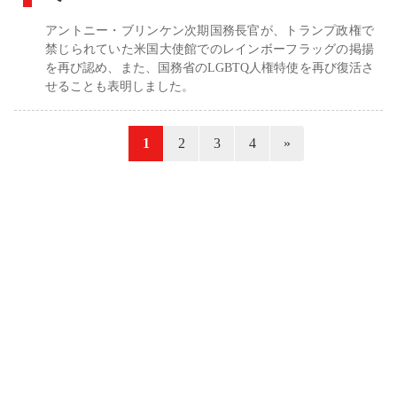
アントニー・ブリンケン次期国務長官が、トランプ政権で
禁じられていた米国大使館でのレインボーフラッグの掲揚
を再び認め、また、国務省のLGBTQ人権特使を再び復活さ
せることも表明しました。
«
1
2
3
4
»