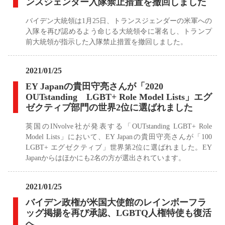
ンスジェンダー入隊禁止措置を撤回しました
バイデン大統領は1月25日、トランスジェンダーの米軍への
入隊を再び認めるよう命じる大統領令に署名し、トランプ
前大統領が指示した入隊禁止措置を撤回しました。
2021/01/25
EY Japanの貴田守亮さんが「2020
OUTstanding LGBT+ Role Model Lists」エグ
ゼクティブ部門の世界2位に選ばれました
英国のINvolve社が発表する「OUTstanding LGBT+ Role
Model Lists」において、EY Japanの貴田守亮さんが「100
LGBT+ エグゼクティブ」世界第2位に選ばれました。EY
Japanからはほかにも2名の方が選出されています。
2021/01/25
バイデン政権が米国大使館のレインボーフラ
ッグ掲揚を再び承認、LGBTQ人権特使も復活
へ