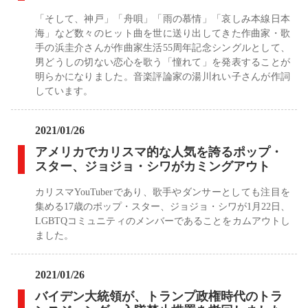
「そして、神戸」「舟唄」「雨の慕情」「哀しみ本線日本
海」など数々のヒット曲を世に送り出してきた作曲家・歌
手の浜圭介さんが作曲家生活55周年記念シングルとして、
男どうしの切ない恋心を歌う「憧れて」を発表することが
明らかになりました。音楽評論家の湯川れい子さんが作詞
しています。
2021/01/26
アメリカでカリスマ的な人気を誇るポップ・
スター、ジョジョ・シワがカミングアウト
カリスマYouTuberであり、歌手やダンサーとしても注目を
集める17歳のポップ・スター、ジョジョ・シワが1月22日、
LGBTQコミュニティのメンバーであることをカムアウトし
ました。
2021/01/26
バイデン大統領が、トランプ政権時代のトラ