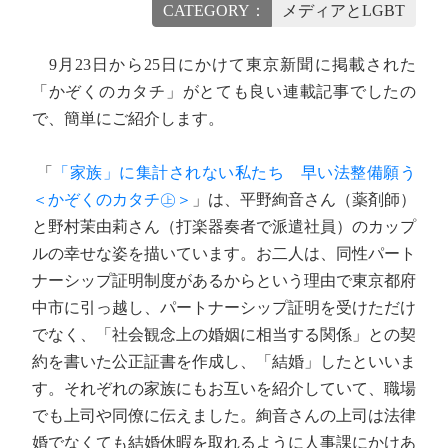
CATEGORY：
メディアとLGBT
9月23日から25日にかけて東京新聞に掲載された
「かぞくのカタチ」がとても良い連載記事でしたの
で、簡単にご紹介します。
「
「家族」に集計されない私たち 早い法整備願う
＜かぞくのカタチ㊤＞
」は、平野絢音さん（薬剤師）
と野村茉由莉さん（打楽器奏者で派遣社員）のカップ
ルの幸せな姿を描いています。お二人は、同性パート
ナーシップ証明制度があるからという理由で東京都府
中市に引っ越し、パートナーシップ証明を受けただけ
でなく、「社会観念上の婚姻に相当する関係」との契
約を書いた公正証書を作成し、「結婚」したといいま
す。それぞれの家族にもお互いを紹介していて、職場
でも上司や同僚に伝えました。絢音さんの上司は法律
婚でなくても結婚休暇を取れるように人事課にかけあ