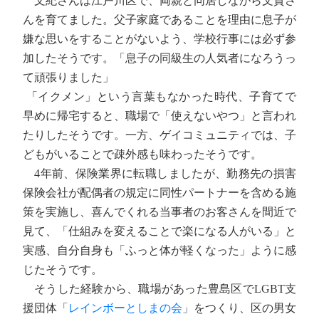
文紀さんは江戸川区で、両親と同居しながら文貴さ
んを育てました。父子家庭であることを理由に息子が
嫌な思いをすることがないよう、学校行事には必ず参
加したそうです。「息子の同級生の人気者になろうっ
て頑張りました」
「イクメン」という言葉もなかった時代、子育てで
早めに帰宅すると、職場で「使えないやつ」と言われ
たりしたそうです。一方、ゲイコミュニティでは、子
どもがいることで疎外感も味わったそうです。
4年前、保険業界に転職しましたが、勤務先の損害
保険会社が配偶者の規定に同性パートナーを含める施
策を実施し、喜んでくれる当事者のお客さんを間近で
見て、「仕組みを変えることで楽になる人がいる」と
実感、自分自身も「ふっと体が軽くなった」ように感
じたそうです。
そうした経験から、職場があった豊島区でLGBT支
援団体「
レインボーとしまの会
」をつくり、区の男女