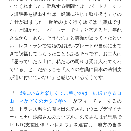
ってくれました。勤務する病院では、パートナーシッ
プ証明書を提出すれば「婚姻に準じて取り扱う」との
方針が出ました。近所のよく行く店では「姉妹です
か」と聞かれ、「パートナーです」と答えると、年配
女性から「あら、そうなの」と笑顔が返ってきたとい
い、レストランで結婚のお祝いプレートが自然に出て
きて祝福してもらったこともあるそうです。お二人は
「思っていた以上に、私たちの周りは受け入れてくれ
ている」と、だからこそ「人々の意識に日本の法制度
が追い付いていない」と感じているそうです。
「
一緒にいると楽しくて…望むのは「結婚できる自
由」＜かぞくのカタチ㊥＞
」がフィーチャーするの
は、トランス男性の間々田久渚さん（ウェブデザイナ
ー）と田中沙織さんのカップル。久渚さんは群馬県で
LGBTQ支援団体「ハレルワ」を運営し、地方の当事