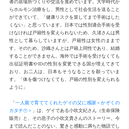
者の居場所づくりや交流を進めています。大学時代か
らホルモン治療をし、男性として社会生活を送ること
ができていて、「健康リスクを冒してまで手術はした
くない」と思っています。日本では性別適合手術を受
けなければ戸籍性を変えられないため、久渚さんは男
性として暮らしていますが、戸籍性は女性のままで
す。そのため、沙織さんとは戸籍上同性であり、結婚
することができません。海外では手術を受けなくても
出征証明書やIDの性別を変更できる国が増えてきて
おり、お二人は、日本もそうなることを願っていま
す。「体を傷つけなくても、戸籍の性別を変えられる
ように」
「
一人親で育ててくれたゲイの父に感謝＜かぞくの
カタチ㊦＞
」は、ゲイである小吹文紀さん（生命保険
販売）と、その息子の小吹文貴さんのストーリー。今
まで読んだことのない、驚きと感動に満ちた物語でし