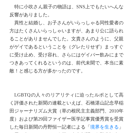
特に小吹さん親子の物語は、SNS上でもたいへんな
反響がありました。
異性と結婚し、お子さんがいらっしゃる同性愛者の
方はたくさんいらっしゃいますが、あまり公に語られ
ることがありませんでした。文貴さんのように、父親
がゲイであるということを（グレたりせず）まっすぐ
に受け止め、受け容れ、さらにはゲイバー飲みにまで
つきあってくれるというのは、前代未聞で、本当に素
敵！と感じる方が多かったのです。
LGBTQの人々のリアリティに迫ったルポとして高
く評価された新聞の連載といえば、石橋湛山記念早稲
田ジャーナリズム大賞（草の根民主主義部門、2010年
度）および第29回ファイザー医学記事賞優秀賞を受賞
した毎日新聞の丹野恒一記者による「
境界を生きる
」