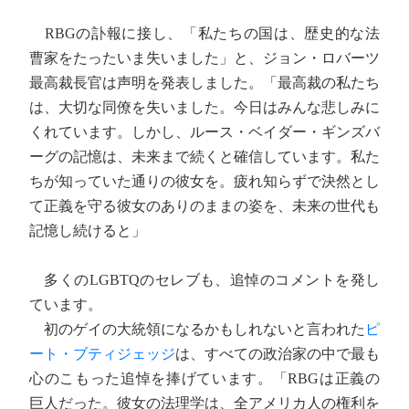
RBGの訃報に接し、「私たちの国は、歴史的な法
曹家をたったいま失いました」と、ジョン・ロバーツ
最高裁長官は声明を発表しました。「最高裁の私たち
は、大切な同僚を失いました。今日はみんな悲しみに
くれています。しかし、ルース・ベイダー・ギンズバ
ーグの記憶は、未来まで続くと確信しています。私た
ちが知っていた通りの彼女を。疲れ知らずで決然とし
て正義を守る彼女のありのままの姿を、未来の世代も
記憶し続けると」
多くのLGBTQのセレブも、追悼のコメントを発し
ています。
初のゲイの大統領になるかもしれないと言われた
ピ
ート・ブティジェッジ
は、すべての政治家の中で最も
心のこもった追悼を捧げています。「RBGは正義の
巨人だった。彼女の法理学は、全アメリカ人の権利を