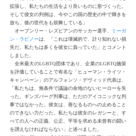
拡張し、私たちの生活をより良いものに形づくった。
そして彼女の判例は、今やこの国の歴史の中で輝きを
放ち、後の世代をも鼓舞している」
オープンリー・レズビアンのサッカー選手、
ミーガ
ン・ラピノー
は、「これは壊滅的で、計り知れない損
失だ。私たちは多くを彼女に負っていた」とコメント
しました。
全米最大のLGBTQ団体であり、企業のLGBTQ施策
を評価していることで有名な「ヒューマン・ライツ・
キャンペーン」のアルフォンソ・デヴィッド代表は、
「私たちは、無条件で議論の余地のないヒーローを失
った。ギンズバーグ判事は、ただのアイコニックな判
事ではなかった。彼女は、善なるものへの止めること
のできない力だった。私たちは彼女のレガシーと、す
べての人への正義、公正、平等を求める未曾有の闘い
を讃えなければならない」と述べました。