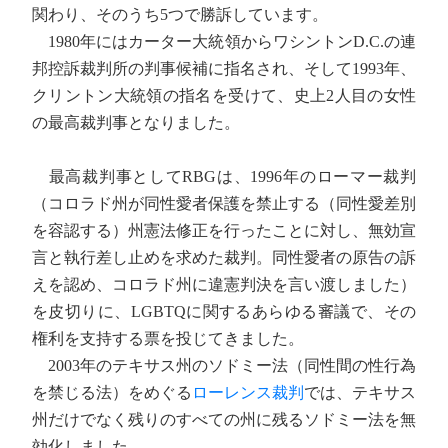
関わり、そのうち5つで勝訴しています。
1980年にはカーター大統領からワシントンD.C.の連
邦控訴裁判所の判事候補に指名され、そして1993年、
クリントン大統領の指名を受けて、史上2人目の女性
の最高裁判事となりました。
最高裁判事としてRBGは、1996年のローマー裁判
（コロラド州が同性愛者保護を禁止する（同性愛差別
を容認する）州憲法修正を行ったことに対し、無効宣
言と執行差し止めを求めた裁判。同性愛者の原告の訴
えを認め、コロラド州に違憲判決を言い渡しました）
を皮切りに、LGBTQに関するあらゆる審議で、その
権利を支持する票を投じてきました。
2003年のテキサス州のソドミー法（同性間の性行為
を禁じる法）をめぐる
ローレンス裁判
では、テキサス
州だけでなく残りのすべての州に残るソドミー法を無
効化しました。