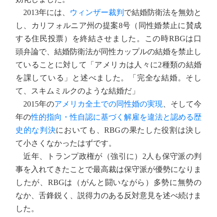
2013年には、
ウィンザー裁判
で結婚防衛法を無効と
し、カリフォルニア州の提案8号（同性婚禁止に賛成
する住民投票）を終結させました。この時RBGは口
頭弁論で、結婚防衛法が同性カップルの結婚を禁止し
ていることに対して「アメリカは人々に2種類の結婚
を課している」と述べました。「完全な結婚。そし
て、スキムミルクのような結婚だ」
2015年の
アメリカ全土での同性婚の実現
、そして今
年の
性的指向・性自認に基づく解雇を違法と認める歴
史的な判決
においても、RBGの果たした役割は決し
て小さくなかったはずです。
近年、トランプ政権が（強引に）2人も保守派の判
事を入れてきたことで最高裁は保守派が優勢になりま
したが、RBGは（がんと闘いながら）多勢に無勢の
なか、舌鋒鋭く、説得力のある反対意見を述べ続けま
した。