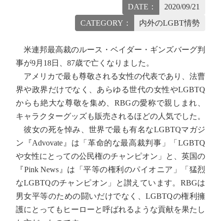
DATE：
2020/09/21
CATEGORY：
内外のLGBT情勢
米連邦最高裁のルース・ベイダー・ギンズバーグ判
事が9月18日、87歳で亡くなりました。
アメリカで最も尊敬される女性の代表であり、法曹
界や政界だけでなく、あらゆる世代の女性やLGBTQ
からも絶大な尊敬を集め、RBGの愛称で親しまれ、
キャラクターグッズも販売されるほどの人気でした。
彼女の死を悼み、世界で最も有名なLGBTQマガジ
ン『Advovate』は「革命的な最高裁判事」「LGBTQ
や女性にとっての公民権のチャンピオン」と、英国の
『Pink News』は「平等の権利のパイオニア」「猛烈
なLGBTQのチャンピオン」と讃えています。RBGは
男女平等のための闘いだけでなく、LGBTQの権利擁
護にとってもヒーローと呼ばれるような貢献を果たし