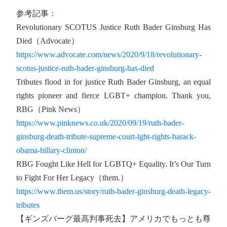
参考記事：
Revolutionary SCOTUS Justice Ruth Bader Ginsburg Has
Died（Advocate）
https://www.advocate.com/news/2020/9/18/revolutionary-
scotus-justice-ruth-bader-ginsburg-has-died
Tributes flood in for justice Ruth Bader Ginsburg, an equal
rights pioneer and fierce LGBT+ champion. Thank you,
RBG（Pink News）
https://www.pinknews.co.uk/2020/09/19/ruth-bader-
ginsburg-death-tribute-supreme-court-lgbt-rights-barack-
obama-hillary-clinton/
RBG Fought Like Hell for LGBTQ+ Equality. It’s Our Turn
to Fight For Her Legacy（them.）
https://www.them.us/story/ruth-bader-ginsburg-death-legacy-
tributes
【ギンズバーグ最高判事死去】アメリカでもっとも尊