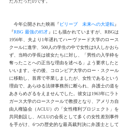
た方だったのです。
今年公開された映画『
ビリーブ 未来への大逆転
』
『
RBG 最強の85才
』にも描かれていますが、RBGは
1956年、夫より1年遅れてハーヴァード大学のロース
クールに進学、500人の学生の中で女性は9人しかおら
ず、当時の学長は彼女たちに対し、「男性の入学枠を
奪ったことへの正当な理由を述べる」よう要求したと
いいます。その後、コロンビア大学のロー・スクール
に移動し、首席で卒業しましたが、女性であるという
理由で、あらゆる法律事務所に断られ、弁護士の道を
あきらめざるをえませんでした。彼女は1963年にラト
ガース大学のロースクールで教授となり、アメリカ自
由人権協会（ACLU）の「女性権利プロジェクト」を
共同創設し、ACLUの会長として多くの女性差別事件
を手がけ、6つの歴史的な最高裁判決に弁護士として