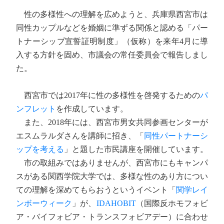
性の多様性への理解を広めようと、兵庫県西宮市は
同性カップルなどを婚姻に準ずる関係と認める「パー
トナーシップ宣誓証明制度」（仮称）を来年4月に導
入する方針を固め、市議会の常任委員会で報告しまし
た。
西宮市では2017年に性の多様性を啓発するための
パ
ンフレット
を作成しています。
また、2018年には、西宮市男女共同参画センターが
エスムラルダさんを講師に招き、「
同性パートナーシ
ップを考える
」と題した市民講座を開催しています。
市の取組みではありませんが、西宮市にもキャンパ
スがある関西学院大学では、多様な性のあり方につい
ての理解を深めてもらおうというイベント「
関学レイ
ンボーウィーク
」が、
IDAHOBIT
（国際反ホモフォビ
ア・バイフォビア・トランスフォビアデー）に合わせ