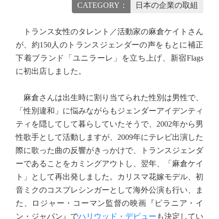
CATEGORY：
日本の企業の取組
トランス女性のタレント／活動家の麻倉ケイトさん
が、約150人のトランスジェンダーの声をもとに補正
下着ブランド「ユニラーレ」を立ち上げ、新宿Flags
に初出店しました。
麻倉さんは出生時に割り当てられた性別は男性で、
「性別違和」に悩みながらもジェンダーアイデンティ
ティを隠してして暮らしていたそうで、2002年から男
性歌手として活動しますが、2009年にテレビ出演した
際に歌った曲の反響がきっかけで、トランスジェンダ
ーであることをカミングアウトし、翌年、「麻倉ケイ
ト」として再出発しました。カリスマ花嫁モデル、初
音ミクのコスプレシンガーとして海外公演も行い、ま
た、ロジャー・コーマン監督の映画『ピラニア・イ
ン・ジャパン』で
ハリウッド・デビュー
も決定してい