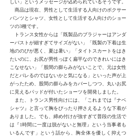
しい」というメッセージが込められているそうです。
商品は現在、男性として生活する人向けのボクサー
パンツとシャツ、女性として生活する人向けのショー
ツの3種です。
トランス女性からは「既製品のブラジャーはアンダ
ーバストが細すぎてサイズがない」「既製の下着は生
地ののびが悪く、夏は暑い」「タイトスカートをはき
たいのに、お尻が男性っぽく扁平なのできれいにはき
こなせない」「股間の膨らみがないことで、元は女性
だとバレるのではないかと気になる」といった声が上
がったため、股間の膨らみをカバーしつつ、丸いお尻
に見えるパッドが付いたショーツを開発しました。
また、トランス男性向けには、「これまでは『ナベ
シャツ』と言って胸をぴったり押さえるような下着が
ありました。でも、締め付けが強すぎて普段の生活で
は『1時間に一度は脱がないと無理』という当事者も
いるんです」という話から、胸全体を優しく抑えつ